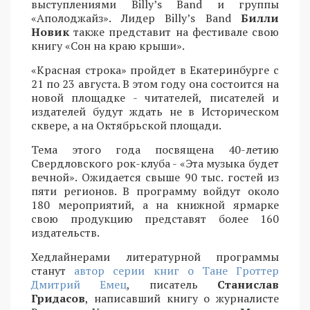
выступлениями Billy’s Band и группы
«Аполоджайз». Лидер Billy’s Band
Билли
Новик
также представит на фестивале свою
книгу «Сон на краю крыши».
«Красная строка» пройдет в Екатеринбурге с
21 по 23 августа. В этом году она состоится на
новой площадке - читателей, писателей и
издателей будут ждать не в Историческом
сквере, а на Октябрьской площади.
Тема этого года посвящена 40-летию
Свердловского рок-клуба - «Эта музыка будет
вечной». Ожидается свыше 90 тыс. гостей из
пяти регионов. В программу войдут около
180 мероприятий, а на книжной ярмарке
свою продукцию представят более 160
издательств.
Хедлайнерами литературной программы
станут
автор серии книг о Тане Гроттер
Дмитрий Емец
, писатель
Станислав
Гридасов
, написавший книгу о журналисте