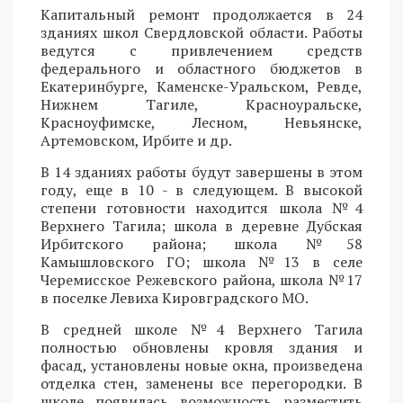
Капитальный ремонт продолжается в 24
зданиях школ Свердловской области. Работы
ведутся с привлечением средств
федерального и областного бюджетов в
Екатеринбурге, Каменске-Уральском, Ревде,
Нижнем Тагиле, Красноуральске,
Красноуфимске, Лесном, Невьянске,
Артемовском, Ирбите и др.
В 14 зданиях работы будут завершены в этом
году, еще в 10 - в следующем. В высокой
степени готовности находится школа №4
Верхнего Тагила; школа в деревне Дубская
Ирбитского района; школа №58
Камышловского ГО; школа №13 в селе
Черемисское Режевского района, школа №17
в поселке Левиха Кировградского МО.
В средней школе №4 Верхнего Тагила
полностью обновлены кровля здания и
фасад, установлены новые окна, произведена
отделка стен, заменены все перегородки. В
школе появилась возможность разместить