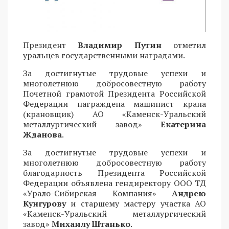
Президент
Владимир Путин
отметил
уральцев государственными наградами.
За достигнутые трудовые успехи и
многолетнюю добросовестную работу
Почетной грамотой Президента Российской
Федерации награждена машинист крана
(крановщик) АО «Каменск-Уральский
металлургический завод»
Екатерина
Жданова
.
За достигнутые трудовые успехи и
многолетнюю добросовестную работу
благодарность Президента Российской
Федерации объявлена гендиректору ООО ТД
«Урало-Сибирская Компания»
Андрею
Кунгурову
и старшему мастеру участка АО
«Каменск-Уральский металлургический
завод»
Михаилу Штанько
.