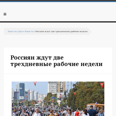
Перейти к основному содержанию
Мобильное
меню
Повестка Дня
»
Новости
» Россиян ждут две трехдневные рабочие недели
Вы здесь
Россиян ждут две
трехдневные рабочие недели