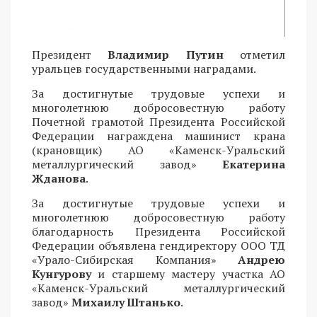
Президент
Владимир Путин
отметил
уральцев государственными наградами.
За достигнутые трудовые успехи и
многолетнюю добросовестную работу
Почетной грамотой Президента Российской
Федерации награждена машинист крана
(крановщик) АО «Каменск-Уральский
металлургический завод»
Екатерина
Жданова
.
За достигнутые трудовые успехи и
многолетнюю добросовестную работу
благодарность Президента Российской
Федерации объявлена гендиректору ООО ТД
«Урало-Сибирская Компания»
Андрею
Кунгурову
и старшему мастеру участка АО
«Каменск-Уральский металлургический
завод»
Михаилу Штанько
.