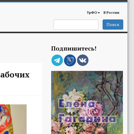
УрФО
В России
Поиск
Подпишитесь!
рабочих