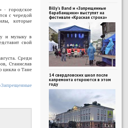
Billy’s Band и «Запрещенные
» - городское
барабанщики» выступят на
тся с чередой
фестивале «Красная строка»
илы, которые
ру и музыку в
едставит свой
вгуста. Среди
ов, Станислав
о цикла о Тане
14 свердловских школ после
капремонта откроются в этом
году
 «Запрещенные