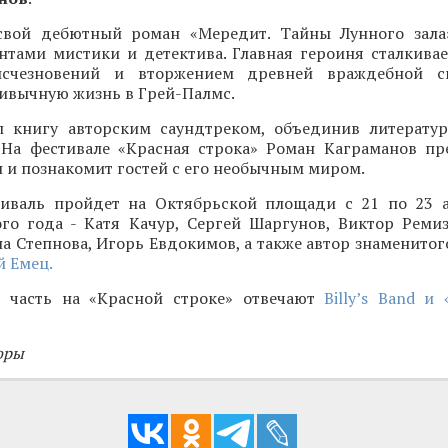
свой дебютный роман «Мередит. Тайны Лунного зала
нтами мистики и детектива. Главная героиня сталкивае
исчезновений и вторжением древней враждебной с
ивычную жизнь в Грей-Палмс.
 книгу авторским саундтреком, объединив литерату
 На фестивале «Красная строка» Роман Каграманов пр
и познакомит гостей с его необычным миром.
иваль пройдет на Октябрьской площади с 21 по 23 а
ого года - Катя Качур, Сергей Шаргунов, Виктор Ремиз
а Степнова, Игорь Евдокимов, а также автор знаменитог
 Емец.
 часть на «Красной строке» отвечают
Billy’s Band и
оры