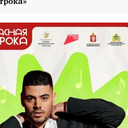
трока»