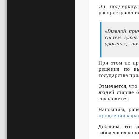
Он подчеркнул
распространени
«Главной при
систем здрав
уровень», - по
При этом по-пр
решения по вы
государства при
Отмечается, что
людей старше 6
сохраняется.
Напомним, ране
продлении каран
Добавим, что з
заболевших кор