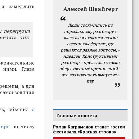
 и замедлить
Алексей Швайгерт
Люди соскучились по
 перегрузка
нормальному разговору с
низить этот
властью и стратегические
сессии как формат, где
решаются разные вопросы, –
идеален. Конструктивный
окончательные
разговор с представителями
 ними. Глава
общественных организаций –
это возможность выпустить
пар
рещены, а для
 самоизоляции
ев, oбъявил
о
Главные новости
мире
по числу
Роман Каграманов станет гостем
фестиваля «Красная строка»