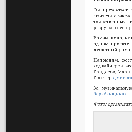
Он презентует 
фэнтези с элеме
таинственных 
разрушают ее пр
Роман дополнил
одном проекте.
дебютный роман 
Напомним, фест
хедлайнеров эт
Гридасов, Марин
Гроттер
Дмитрий
За музыкальную
барабанщики»
.
Фото: организат