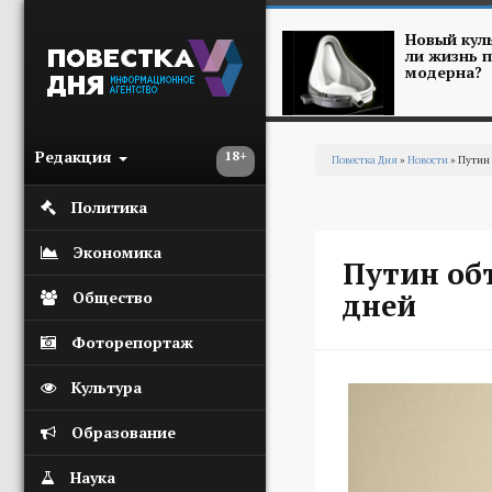
Перейти к основному содержанию
Новый куль
ли жизнь п
модерна?
Редакция
18+
Повестка Дня
»
Новости
» Путин 
Вы здесь
Политика
Экономика
Путин об
дней
Общество
Фоторепортаж
Культура
Образование
Наука