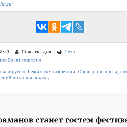
lin.ru/
18:49
Повестка дня
Печать
мир Владимирович
ронавирусом
Режим самоизоляции
Обращение президен
чений по коронавирусу
раманов станет гостем фестив