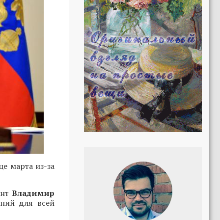
е марта из-за
ент
Владимир
ений для всей