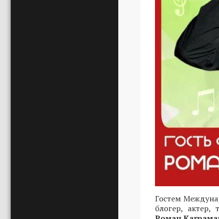
Гостем Междунар
блогер, актер,
Роман Каграма