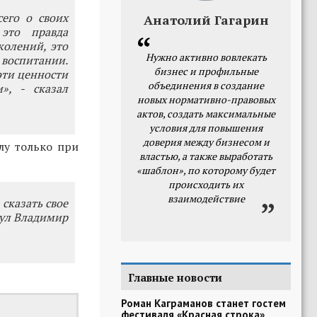
его о своих
Анатолий Гагарин
это правда
колений, это
Нужно активно вовлекать
воспитании.
бизнес и профильные
эти ценности
объединения в создание
», - сказал
новых нормативно-правовых
актов, создать максимальные
условия для повышения
доверия между бизнесом и
лу только при
властью, а также выработать
«шаблон», по которому будет
происходить их
взаимодействие
 сказать свое
нул Владимир
Главные новости
Роман Каграманов станет гостем
фестиваля «Красная строка»