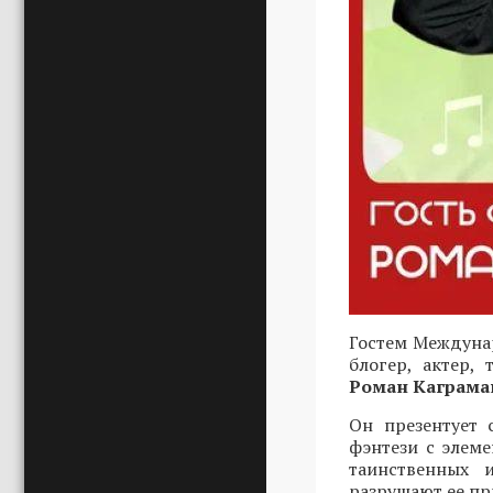
Гостем Междунар
блогер, актер,
Роман Каграма
Он презентует 
фэнтези с элеме
таинственных 
разрушают ее пр