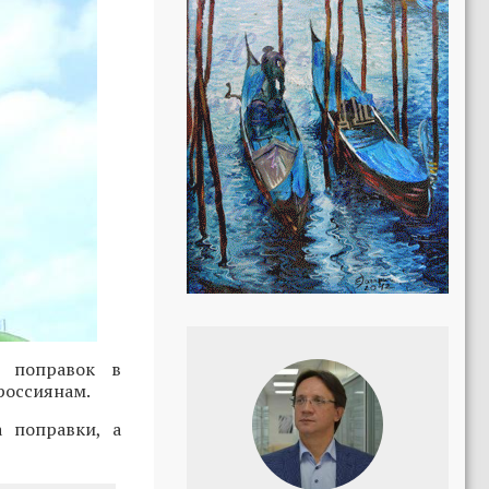
я поправок в
россиянам.
а поправки, а