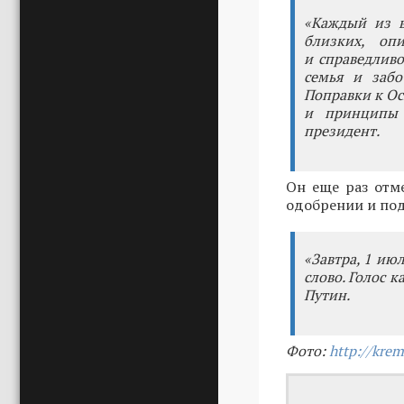
«Каждый из в
близких, оп
и справедливо
семья и забо
Поправки к Ос
и принципы 
президент.
Он еще раз отм
одобрении и по
«Завтра, 1 июл
слово. Голос 
Путин.
Фото:
http://krem