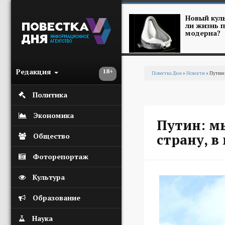
Перейти к основному содержанию
Новый куль
ли жизнь п
модерна?
Редакция
18+
Повестка Дня
»
Новости
» Путин:
Вы здесь
Политика
Экономика
Путин: мы
страну, в
Общество
Фоторепортаж
Культура
Образование
Наука