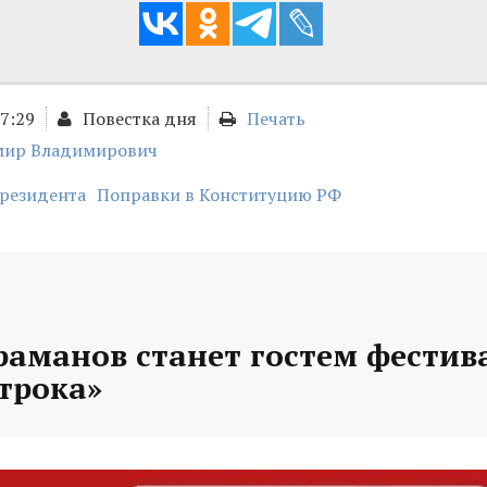
17:29
Повестка дня
Печать
мир Владимирович
резидента
Поправки в Конституцию РФ
раманов станет гостем фестив
трока»