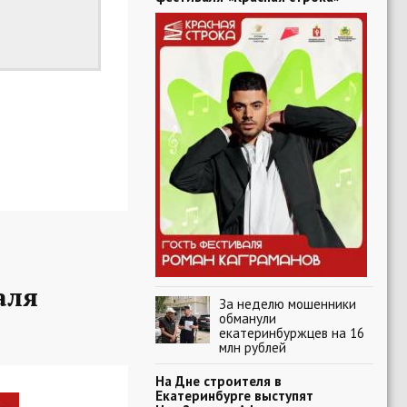
аля
За неделю мошенники
обманули
екатеринбуржцев на 16
млн рублей
На Дне строителя в
Екатеринбурге выступят