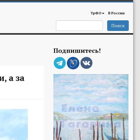
УрФО
В России
Поиск
Подпишитесь!
, а за