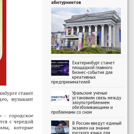
абитуриентов
Екатеринбург станет
площадкой главного
бизнес-события для
креативных
предпринимателей
нбурге станет
Уральские ученые
установили связь между
део, музыкант
злоупотреблением
обезболивающими и
проблемами со сном
» - городское
тся с чередой
В России введут единый
илы, которые
экзамен на знание
русского языка для