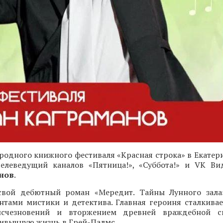
одного книжного фестиваля «Красная строка» в Екатери
 телеведущий каналов «Пятница!», «Суббота!» и VK Ви
нов
.
свой дебютный роман «Мередит. Тайны Лунного зала
нтами мистики и детектива. Главная героиня сталкивае
исчезновений и вторжением древней враждебной с
ивычную жизнь в Грей-Палмс.