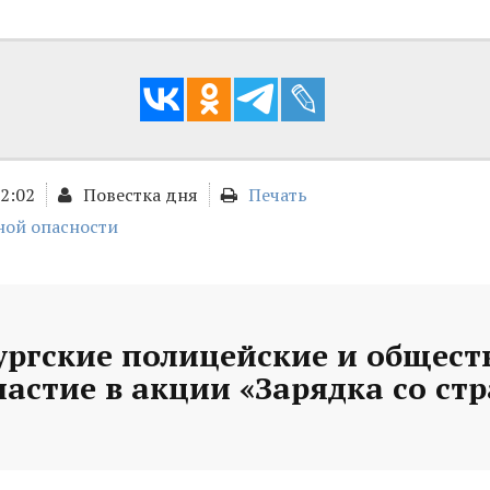
12:02
Повестка дня
Печать
ной опасности
ургские полицейские и общес
астие в акции «Зарядка со ст