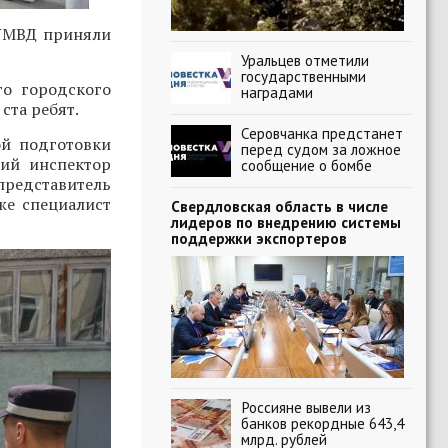
 УМВД приняли
Уральцев отметили
государственными
о городского
наградами
ста ребят.
Серовчанка предстанет
ой подготовки
перед судом за ложное
ший инспектор
сообщение о бомбе
едставитель
кже специалист
Свердловская область в числе
лидеров по внедрению системы
поддержки экспортеров
Россияне вывели из
банков рекордные 643,4
млрд. рублей