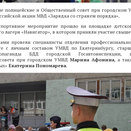
ие полицейские и Общественный совет при городском
оссийской акции МВД «Зарядка со стражем порядка».
портивное мероприятие прошло на площадке детског
о лагеря «Навигатор», в котором приняли участие свыше 
тами провели специалисты отделения профессиональн
те с личным составом УМВД по Екатеринбургу, стар
опаганды БДД городской Госавтоинспекции, пр
 совета при городском УМВД
Марина Афонина
, а та
вых»
Екатерина Пономарева
.