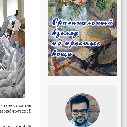
в голосования
ны избирателей
авки 66,45%