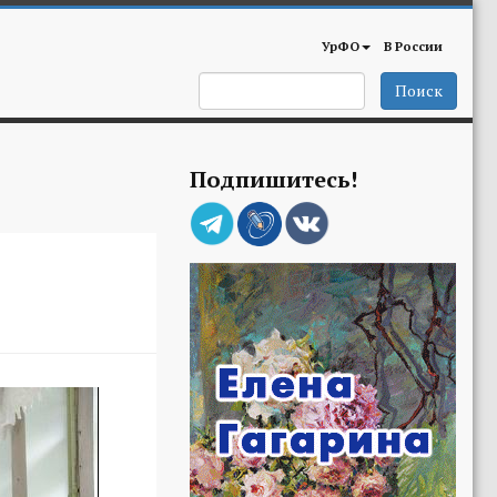
УрФО
В России
Поиск
Подпишитесь!