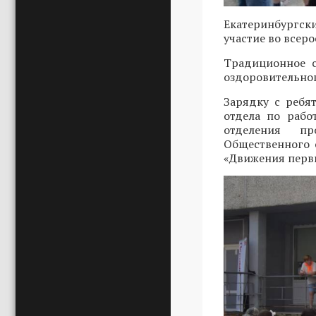
Екатеринбургск
участие во всер
Традиционное с
оздоровительног
Зарядку с ребя
отдела по рабо
отделения пр
Общественного
«Движения пер