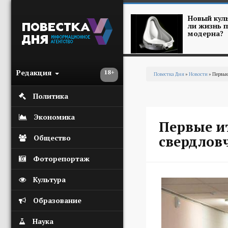
Перейти к основному содержанию
Новый куль
ли жизнь п
модерна?
Редакция
18+
Повестка Дня
»
Новости
» Первые
Вы здесь
Политика
Экономика
Первые и
свердлов
Общество
Фоторепортаж
Культура
Образование
Наука