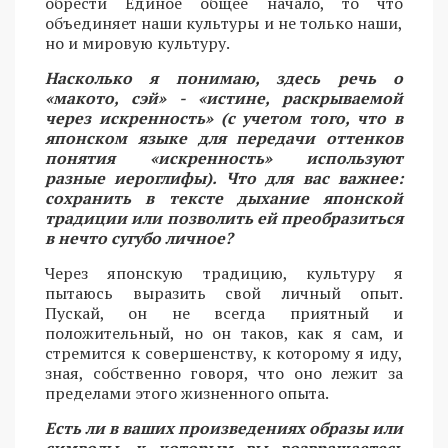
обрести Единое общее начало, то что
объединяет наши культуры и не только наши,
но и мировую культуру.
Насколько я понимаю, здесь речь о
«макото, сэй» - «истине, раскрываемой
через искренность» (с учетом того, что в
японском языке для передачи оттенков
понятия «искренность» используют
разные иероглифы). Что для вас важнее:
сохранить в тексте дыхание японской
традиции или позволить ей преобразиться
в нечто сугубо личное?
Через японскую традицию, культуру я
пытаюсь выразить свой личный опыт.
Пускай, он не всегда приятный и
положительный, но он таков, как я сам, и
стремится к совершенству, к которому я иду,
зная, собственно говоря, что оно лежит за
пределами этого жизненного опыта.
Есть ли в ваших произведениях образы или
символы, к которым вы возвращаетесь