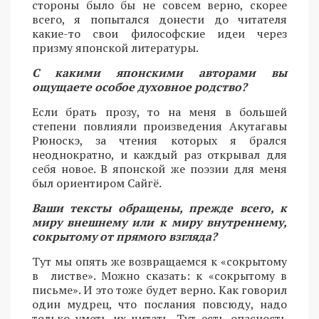
стороны было бы не совсем верно, скорее
всего, я попытался донести до читателя
какие-то свои философские идеи через
призму японской литературы.
С какими японскими авторами вы
ощущаете особое духовное родство?
Если брать прозу, то на меня в большей
степени повлияли произведения Акутагавы
Рюноскэ, за чтения которых я брался
неоднократно, и каждый раз открывал для
себя новое. В японской же поэзии для меня
был ориентиром Сайгё.
Ваши тексты обращены, прежде всего, к
миру внешнему или к миру внутреннему,
сокрытому от прямого взгляда?
Тут мы опять же возвращаемся к «сокрытому
в листве». Можно сказать: к «сокрытому в
письме». И это тоже будет верно. Как говорил
один мудрец, что послания повсюду, надо
только уметь их читать. Тут есть опасность