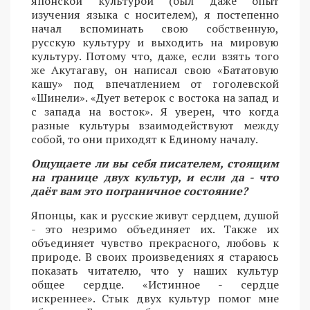
японской культурой (был даже опыт
изучения языка с носителем), я постепенно
начал вспоминать свою собственную,
русскую культуру и выходить на мировую
культуру. Потому что, даже, если взять того
же Акутагаву, он написал свою «Бататовую
кашу» под впечатлением от гоголевской
«Шинели». «Дует ветерок с востока на запад и
с запада на восток». Я уверен, что когда
разные культуры взаимодействуют между
собой, то они приходят к Единому началу.
Ощущаете ли вы себя писателем, стоящим
на границе двух культур, и если да - что
даёт вам это пограничное состояние?
Японцы, как и русские живут сердцем, душой
- это незримо объединяет их. Также их
объединяет чувство прекрасного, любовь к
природе. В своих произведениях я стараюсь
показать читателю, что у наших культур
общее сердце. «Истинное - сердце
искреннее». Стык двух культур помог мне