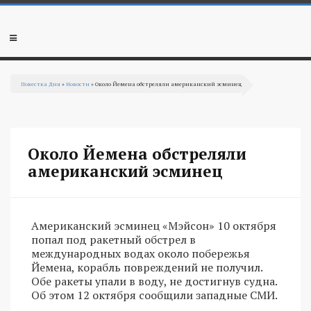
Перейти к основному содержанию
Мобильное
меню
Повестка Дня
»
Новости
» Около Йемена обстреляли американский эсминец
Вы здесь
Около Йемена обстреляли
американский эсминец
Американский эсминец «Мэйсон» 10 октября
попал под ракетный обстрел в
международных водах около побережья
Йемена, корабль повреждений не получил.
Обе ракеты упали в воду, не достигнув судна.
Об этом 12 октября сообщили западные СМИ.