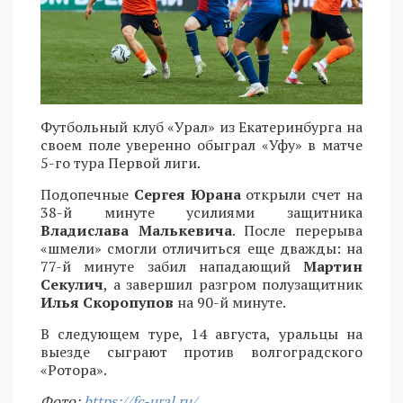
Футбольный клуб «Урал» из Екатеринбурга на
своем поле уверенно обыграл «Уфу» в матче
5-го тура Первой лиги.
Подопечные
Сергея Юрана
открыли счет на
38-й минуте усилиями защитника
Владислава Малькевича
. После перерыва
«шмели» смогли отличиться еще дважды: на
77-й минуте забил нападающий
Мартин
Секулич
, а завершил разгром полузащитник
Илья Скоропупов
на 90-й минуте.
В следующем туре, 14 августа, уральцы на
выезде сыграют против волгоградского
«Ротора».
Фото:
https://fc-ural.ru/