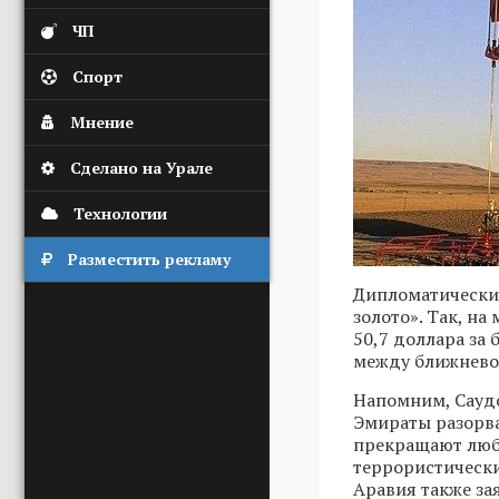
ЧП
Спорт
Мнение
Сделано на Урале
Технологии
Разместить рекламу
Дипломатический
золото». Так, на
50,7 доллара за
между ближнево
Напомним, Саудо
Эмираты разорва
прекращают любо
террористически
Аравия также за