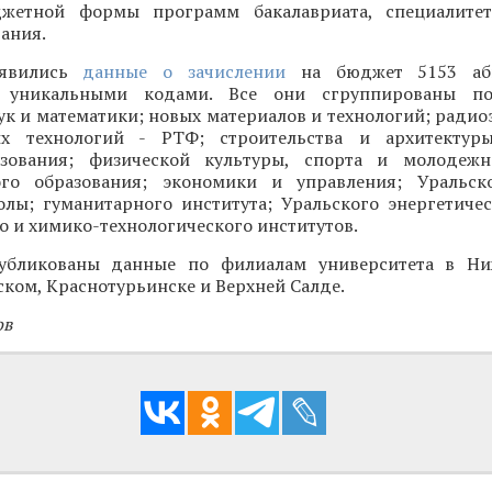
джетной формы программ бакалавриата, специалитет
ания.
оявились
данные о зачислении
на бюджет 5153 аби
 уникальными кодами. Все они сгруппированы по
ук и математики; новых материалов и технологий; ради
х технологий - РТФ; строительства и архитектуры
азования; физической культуры, спорта и молодежн
ого образования; экономики и управления; Уральск
лы; гуманитарного института; Уральского энергетичес
о и химико-технологического институтов.
публикованы данные по филиалам университета в Ни
ком, Краснотурьинске и Верхней Салде.
ов