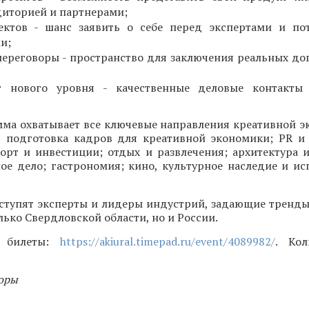
диторией и партнерами;
ектов - шанс заявить о себе перед экспертами и по
и;
ереговоры - пространство для заключения реальных до
г нового уровня - качественные деловые контакты 
мма охватывает все ключевые направления креативной э
, подготовка кадров для креативной экономики; PR и 
орт и инвестиции; отдых и развлечения; архитектура и
ое дело; гастрономия; кино, культурное наследие и ис
ступят эксперты и лидеры индустрий, задающие тренды
лько Свердловской области, но и России.
и билеты:
https://akiural.timepad.ru/event/4089982/
. Кол
оры