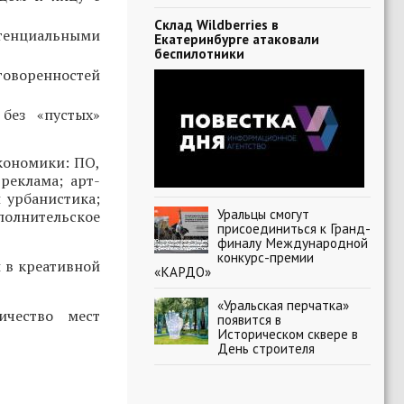
Склад Wildberries в
тенциальными
Екатеринбурге атаковали
беспилотники
говоренностей
без «пустых»
кономики: ПО,
реклама; арт-
 урбанистика;
Уральцы смогут
полнительское
присоединиться к Гранд-
финалу Международной
конкурс-премии
 в креативной
«КАРДО»
«Уральская перчатка»
ичество мест
появится в
Историческом сквере в
День строителя