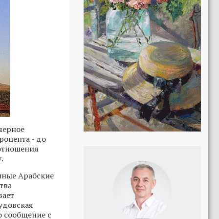
черное
роцента - до
 отношения
.
нные Арабские
тва
вает
удовская
о сообщение с