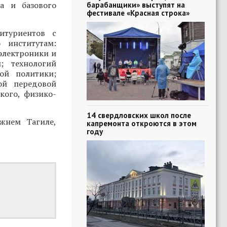
а и базового
барабанщики» выступят на
фестивале «Красная строка»
туриентов с
 институтам:
оэлектроники и
; технологий
ой политики;
ой передовой
кого, физико-
14 свердловских школ после
жнем Тагиле,
капремонта откроются в этом
году