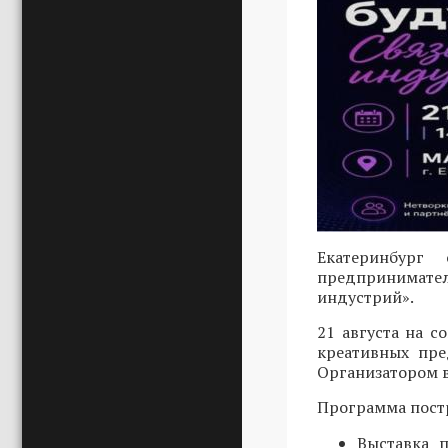
Екатеринбург
предпринимател
индустрий».
21 августа на 
креативных пре
Организатором в
Программа постр
Выставка 