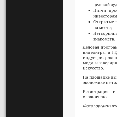
целевой ау
Питчи про
инвесторам
Открытые п
на месте;
Нетворкин
знакомств.
Деловая програ
видеоигры и IT
индустрия; эксп
мода и ювелирн
искусство.
На площадке вы
экономике не то
Регистрация 
ограничено.
Фото: организит