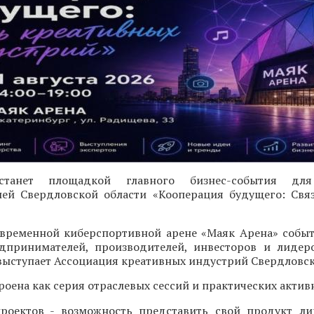
 станет площадкой главного бизнес-события для
ей Свердловской области «Кооперация будущего: Свя
современной киберспортивной арене «Маяк Арена» собы
дпринимателей, производителей, инвесторов и лидер
ыступает Ассоциация креативных индустрий Свердловск
оена как серия отраслевых сессий и практических актив
проектов - возможность представить свой продукт л