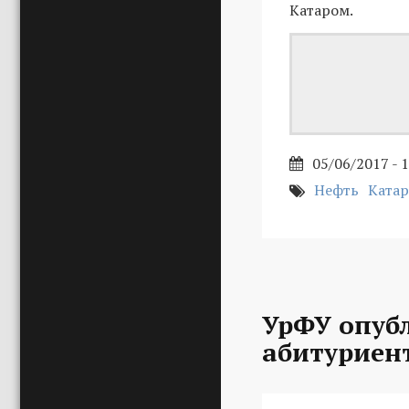
Катаром.
05/06/2017 - 
Нефть
Катар
УрФУ опуб
абитуриен