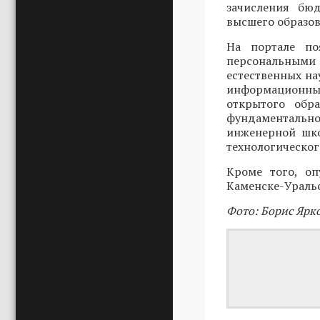
зачисления бю
высшего образов
На портале п
персональными
естественных на
информационны
открытого обр
фундаментальн
инженерной шко
технологическог
Кроме того, о
Каменске-Уральс
Фото: Борис Ярк