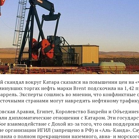
 скандал вокруг Катара сказался на повышении цен на «
 минувших торгах нефть марки Brent подскочила на 1,42 п
 баррель. Эксперты сошлись во мнении, что конфликтные
сточными странами могут навредить нефтяному трафику
вская Аравия, Египет, Королевство Бахрейн и Объедине
ли дипломатические отношения с Катаром. Эти государс
е взаимодействие с Дохой из-за того, что она поддержи
е организации ИГИЛ (запрещено в РФ) и «Аль-Каида». Са
явила о полном прекращении наземного, авиа- и морског