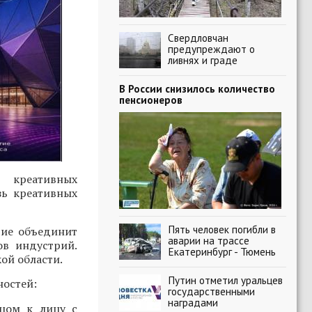
Свердловчан
предупреждают о
ливнях и граде
В России снизилось количество
пенсионеров
 креативных
зь креативных
Пять человек погибли в
тие объединит
аварии на трассе
ов индустрий.
Екатеринбург - Тюмень
ой области.
Путин отметил уральцев
ностей:
государственными
наградами
ицом к лицу с