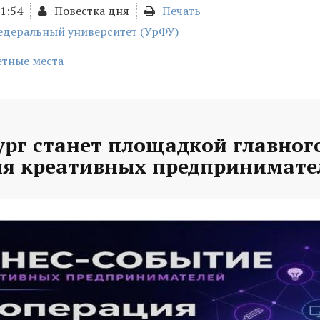
01:54
Повестка дня
Печать
едеральный университет (УрФУ)
тные места
рг станет площадкой главного
ля креативных предпринимате