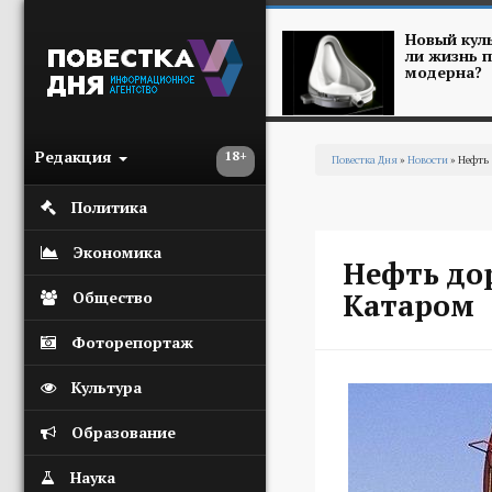
Перейти к основному содержанию
Новый куль
ли жизнь п
модерна?
Редакция
18+
Повестка Дня
»
Новости
» Нефть 
Вы здесь
Политика
Экономика
Нефть до
Катаром
Общество
Фоторепортаж
Культура
Образование
Наука