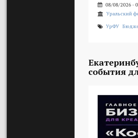
08/08/2026 - 
Уральский ф
УрФУ
Бюдже
Екатеринбу
события д