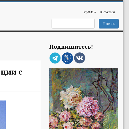
УрФО
В России
Поиск
Подпишитесь!
ации с