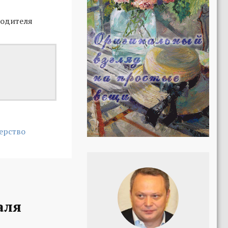
водителя
ерство
аля