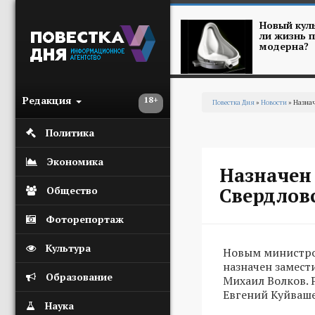
Перейти к основному содержанию
Новый куль
ли жизнь п
модерна?
Редакция
18+
Повестка Дня
»
Новости
» Назнач
Вы здесь
Политика
Экономика
Назначен
Свердлов
Общество
Фоторепортаж
Культура
Новым министро
назначен замест
Образование
Михаил Волков. 
Евгений Куйваше
Наука