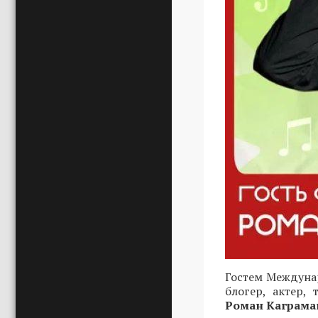
Гостем Междунар
блогер, актер,
Роман Каграма