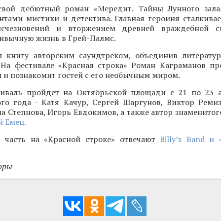
свой дебютный роман «Мередит. Тайны Лунного зала
нтами мистики и детектива. Главная героиня сталкивае
исчезновений и вторжением древней враждебной с
ивычную жизнь в Грей-Палмс.
 книгу авторским саундтреком, объединив литерату
 На фестивале «Красная строка» Роман Каграманов пр
и познакомит гостей с его необычным миром.
иваль пройдет на Октябрьской площади с 21 по 23 а
ого года - Катя Качур, Сергей Шаргунов, Виктор Ремиз
а Степнова, Игорь Евдокимов, а также автор знаменитог
 Емец.
 часть на «Красной строке» отвечают
Billy’s Band и
оры