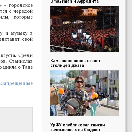
Uma2rman и Афродита
» - городское
тся с чередой
илы, которые
ру и музыку в
едставит свой
вгуста. Среди
Камышлов вновь станет
ов, Станислав
столицей джаза
о цикла о Тане
 «Запрещенные
УрФУ опубликовал списки
зачисленных на бюджет