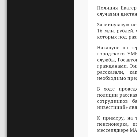
Полиция Екатер
случаями диста
За минувшую не
16 млн. рублей.
которых под ра
Накануне на т
городского УМВ
службы, Госавт
гражданами. Он
рассказали, к
необходимо пред
В ходе провед
полиции расска
сотрудников б
инвестиций» явл
К примеру, на 
пенсионерка, п
мессенджере MAX