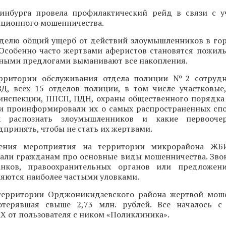
инбурга провела профилактический рейд в связи с 
нционного мошенничества.
делю общий ущерб от действий злоумышленников в го
 Особенно часто жертвами аферистов становятся пожилы
зными предлогами выманивают все накопления.
ерритории обслуживания отдела полиции №2 сотрудн
Д, всех 15 отделов полиции, в том числе участковые
оинспекции, ППСП, ПДН, охраны общественного порядка
и проинформировали их о самых распространенных спо
ак распознать злоумышленников и какие первооч
принять, чтобы не стать их жертвами.
ения мероприятия на территории микрорайона ЖБ
зали гражданам про основные виды мошенничества. Зво
анков, правоохранительных органов или предложен
яются наиболее частыми уловками.
территории Орджоникидзевского района жертвой мош
отерявшая свыше 2,73 млн. рублей. Все началось с
 от пользователя с ником «Поликлиника».