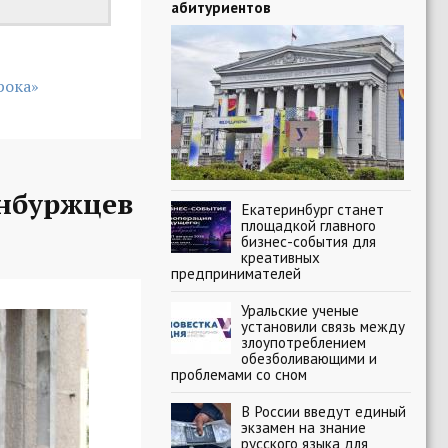
абитуриентов
рока»
нбуржцев
Екатеринбург станет
площадкой главного
бизнес-события для
креативных
предпринимателей
Уральские ученые
установили связь между
злоупотреблением
обезболивающими и
проблемами со сном
В России введут единый
экзамен на знание
русского языка для