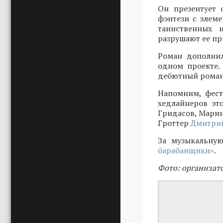
Он презентует 
фэнтези с элеме
таинственных 
разрушают ее пр
Роман дополнил
одном проекте.
дебютный роман 
Напомним, фест
хедлайнеров эт
Гридасов, Марин
Гроттер
Дмитрий
За музыкальную
барабанщики»
.
Фото: организат