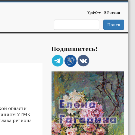
УрФО
В России
Поиск
Подпишитесь!
кой области
стициям УГМК
глава региона