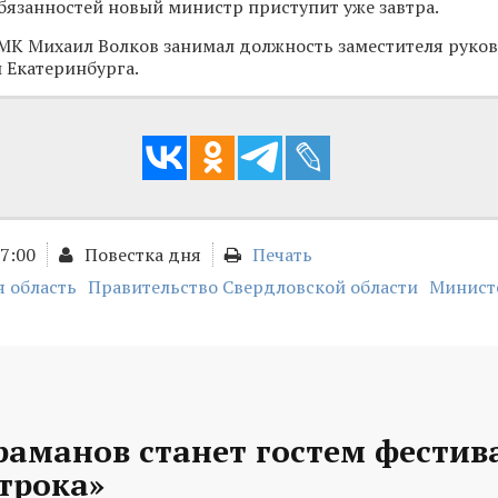
язанностей новый министр приступит уже завтра.
МК Михаил Волков занимал должность заместителя руко
 Екатеринбурга.
17:00
Повестка дня
Печать
 область
Правительство Свердловской области
Минист
раманов станет гостем фестив
трока»