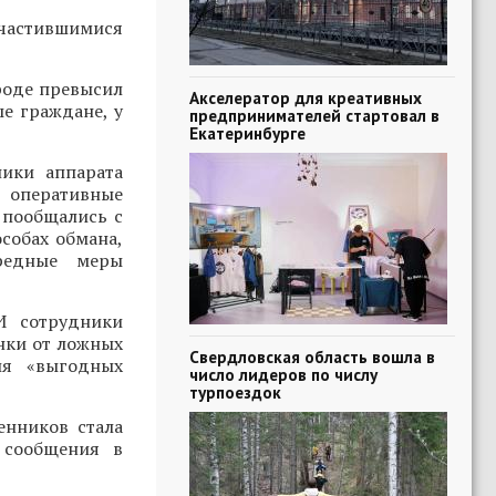
участившимися
роде превысил
Акселератор для креативных
е граждане, у
предпринимателей стартовал в
Екатеринбурге
ики аппарата
, оперативные
 пообщались с
собах обмана,
ередные меры
И сотрудники
нки от ложных
Свердловская область вошла в
ия «выгодных
число лидеров по числу
турпоездок
енников стала
 сообщения в