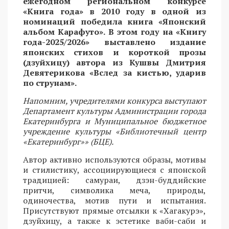
ежегодном региональном конкурсе
«Книга года» в 2010 году в одной из
номинаций победила книга «Японский
альбом Карафуто». В этом году на «Книгу
года-2025/2026» выставлено издание
японских стихов и короткой прозы
(дзуйхицу) автора из Кушвы Дмитрия
Девятерикова «Вслед за кистью, ударив
по струнам».
Напомним, учредителями конкурса выступают
Департамент культуры Администрации города
Екатеринбурга и Муниципальное бюджетное
учреждение культуры «Библиотечный центр
«Екатеринбург»» (БЦЕ).
Автор активно используются образы, мотивы
и стилистику, ассоциирующиеся с японской
традицией: самураи, дзэн-буддийские
притчи, символика меча, природы,
одиночества, мотив пути и испытания.
Присутствуют прямые отсылки к «Хагакурэ»,
дзуйхицу, а также к эстетике ваби-саби и