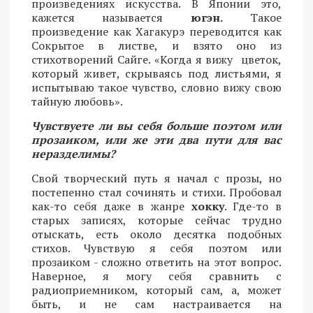
произведениях искусства. В Японии это,
кажется называется
югэн.
Такое
произведение как Хагакурэ переводится как
Сокрытое в листве, и взято оно из
стихотворений Сайге. «Когда я вижу цветок,
который живет, скрываясь под листьями, я
испытываю такое чувство, словно вижу свою
тайную любовь».
Чувствуете ли вы себя больше поэтом или
прозаиком, или же эти два пути для вас
неразделимы?
Свой творческий путь я начал с прозы, но
постепенно стал сочинять и стихи. Пробовал
как-то себя даже в жанре
хокку
. Где-то в
старых записях, которые сейчас трудно
отыскать, есть около десятка подобных
стихов. Чувствую я себя поэтом или
прозаиком - сложно ответить на этот вопрос.
Наверное, я могу себя сравнить с
радиоприемником, который сам, а, может
быть, и не сам настраивается на