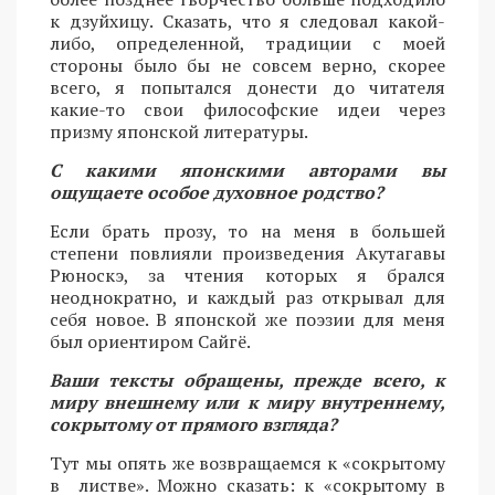
к дзуйхицу. Сказать, что я следовал какой-
либо, определенной, традиции с моей
стороны было бы не совсем верно, скорее
всего, я попытался донести до читателя
какие-то свои философские идеи через
призму японской литературы.
С какими японскими авторами вы
ощущаете особое духовное родство?
Если брать прозу, то на меня в большей
степени повлияли произведения Акутагавы
Рюноскэ, за чтения которых я брался
неоднократно, и каждый раз открывал для
себя новое. В японской же поэзии для меня
был ориентиром Сайгё.
Ваши тексты обращены, прежде всего, к
миру внешнему или к миру внутреннему,
сокрытому от прямого взгляда?
Тут мы опять же возвращаемся к «сокрытому
в листве». Можно сказать: к «сокрытому в