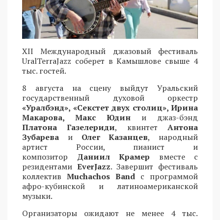
XII Международный джазовый фестиваль
UralTerraJazz соберет в Камышлове свыше 4
тыс. гостей.
8 августа на сцену выйдут Уральский
государственный духовой оркестр
«Уралбэнд», «Секстет двух столиц», Ирина
Макарова, Макс Юдин
и джаз-бэнд
Платона Газелериди
, квинтет
Антона
Зубарева
и
Олег Казанцев
, народный
артист России, пианист и
композитор
Даниил Крамер
вместе с
резидентами
EverJazz
. Завершит фестиваль
коллектив
Muchachos Band
с программой
афро-кубинской и латиноамериканской
музыки.
Организаторы ожидают не менее 4 тыс.