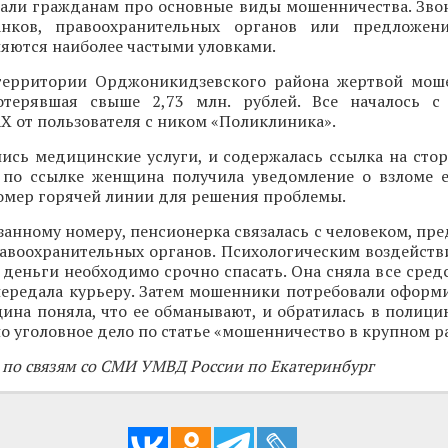
зали гражданам про основные виды мошенничества. Зво
анков, правоохранительных органов или предложен
яются наиболее частыми уловками.
территории Орджоникидзевского района жертвой мош
отерявшая свыше 2,73 млн. рублей. Все началось с
 от пользователя с ником «Поликлиника».
ись медицинские услуги, и содержалась ссылка на стор
 по ссылке женщина получила уведомление о взломе е
номер горячей линии для решения проблемы.
занному номеру, пенсионерка связалась с человеком, п
авоохранительных органов. Психологическим воздейств
 деньги необходимо срочно спасать. Она сняла все средс
передала курьеру. Затем мошенники потребовали оформи
ина поняла, что ее обманывают, и обратилась в полици
о уголовное дело по статье «мошенничество в крупном р
 по связям со СМИ УМВД России по Екатеринбург