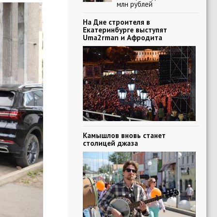
млн рублей
На Дне строителя в
Екатеринбурге выступят
Uma2rman и Афродита
Камышлов вновь станет
столицей джаза