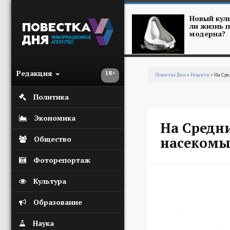
Перейти к основному содержанию
Новый куль
ли жизнь п
модерна?
Редакция
18+
Повестка Дня
»
Новости
» На Сре
Вы здесь
Политика
Экономика
На Средн
насекомы
Общество
Фоторепортаж
Культура
Образование
Наука