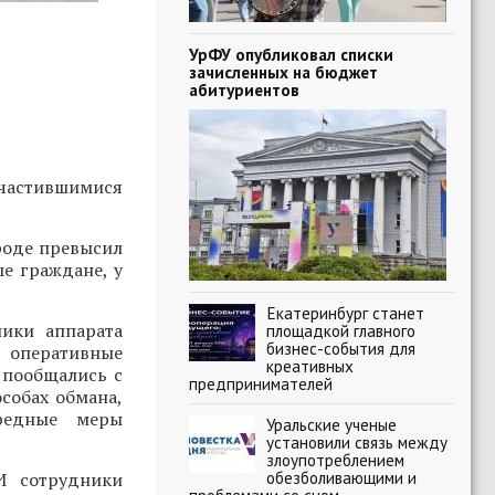
УрФУ опубликовал списки
зачисленных на бюджет
абитуриентов
участившимися
роде превысил
е граждане, у
Екатеринбург станет
ики аппарата
площадкой главного
бизнес-события для
, оперативные
креативных
 пообщались с
предпринимателей
собах обмана,
ередные меры
Уральские ученые
установили связь между
злоупотреблением
обезболивающими и
И сотрудники