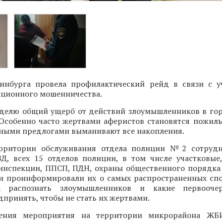
инбурга провела профилактический рейд в связи с 
нционного мошенничества.
делю общий ущерб от действий злоумышленников в го
 Особенно часто жертвами аферистов становятся пожилы
зными предлогами выманивают все накопления.
ерритории обслуживания отдела полиции №2 сотрудн
Д, всех 15 отделов полиции, в том числе участковые
оинспекции, ППСП, ПДН, охраны общественного порядка
и проинформировали их о самых распространенных спо
ак распознать злоумышленников и какие первооч
принять, чтобы не стать их жертвами.
ения мероприятия на территории микрорайона ЖБ