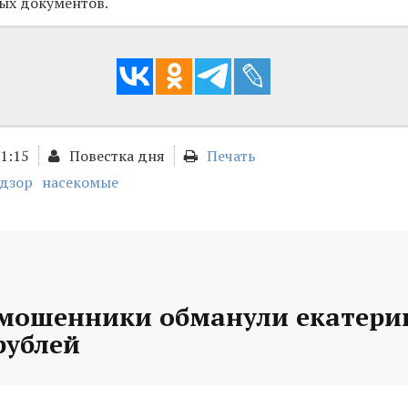
ых документов.
11:15
Повестка дня
Печать
адзор
насекомые
 мошенники обманули екатери
рублей