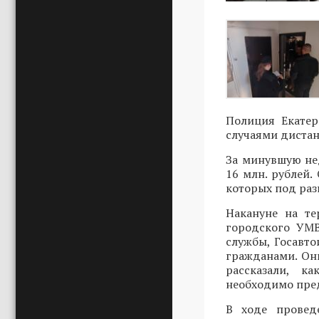
Полиция Екатер
случаями диста
За минувшую не
16 млн. рублей.
которых под ра
Накануне на т
городского УМВ
службы, Госавт
гражданами. Он
рассказали, к
необходимо пред
В ходе провед