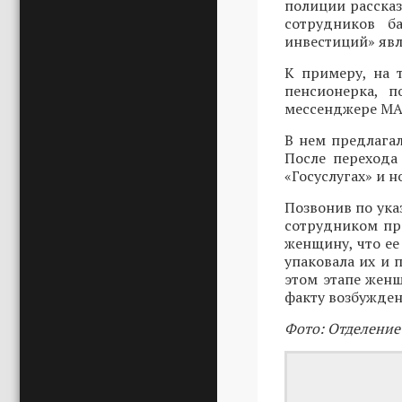
полиции расска
сотрудников б
инвестиций» явл
К примеру, на 
пенсионерка, п
мессенджере MAX
В нем предлагал
После перехода
«Госуслугах» и 
Позвонив по ука
сотрудником пр
женщину, что ее
упаковала их и 
этом этапе женщ
факту возбужден
Фото: Отделение