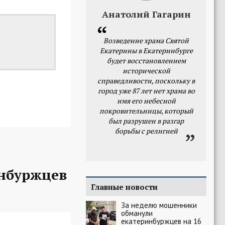
Анатолий Гагарин
Возведение храма Святой
Екатерины в Екатеринбурге
будет восстановлением
исторической
справедливости, поскольку в
город уже 87 лет нет храма во
имя его небесной
покровительницы, который
был разрушен в разгар
борьбы с религией
нбуржцев
Главные новости
За неделю мошенники
обманули
екатеринбуржцев на 16