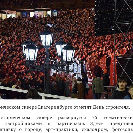
орическом сквере Екатеринбурге отметят День строителя.
торическом сквере развернутся 25 тематически
х застройщиками и партнерами. Здесь представ
ыставку о городе, арт-практики, скалодром, фотозон