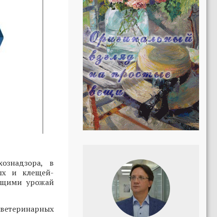
ознадзора, в
ых и клещей-
ющими урожай
етеринарных