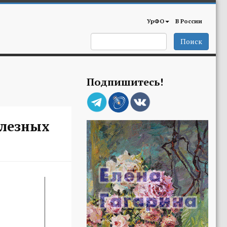
УрФО
В России
Поиск
Подпишитесь!
олезных