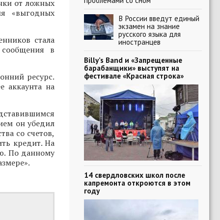
проблемами со сном
нки от ложных
ия «выгодных
В России введут единый
экзамен на знание
русского языка для
енников стала
иностранцев
 сообщения в
Billy’s Band и «Запрещенные
барабанщики» выступят на
фестивале «Красная строка»
онний ресурс.
е аккаунта на
редставившимся
ием он убедил
тва со счетов,
ть кредит. На
ю. По данному
азмере».
14 свердловских школ после
капремонта откроются в этом
году