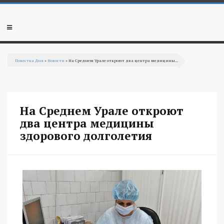
Перейти к основному содержанию
Мобильное
меню
Повестка Дня
»
Новости
» На Среднем Урале откроют два центра медицины...
Вы здесь
На Среднем Урале откроют
два центра медицины
здорового долголетия