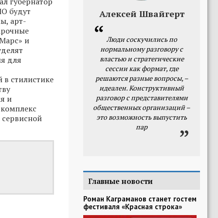
зал губернатор
МО будут
Алексей Швайгерт
ы, арт-
арочные
Люди соскучились по
 Марс» и
нормальному разговору с
уделят
властью и стратегические
ия для
сессии как формат, где
решаются разные вопросы, –
 в стилистике
идеален. Конструктивный
тву
разговор с представителями
я и
общественных организаций –
 комплекс
это возможность выпустить
 сервисной
пар
Главные новости
Роман Каграманов станет гостем
фестиваля «Красная строка»