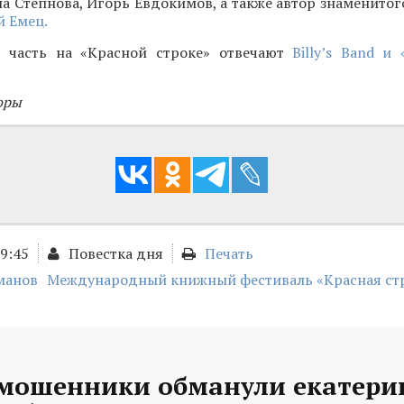
а Степнова, Игорь Евдокимов, а также автор знаменитог
 Емец.
 часть на «Красной строке» отвечают
Billy’s Band и
оры
09:45
Повестка дня
Печать
манов
Международный книжный фестиваль «Красная ст
 мошенники обманули екатери