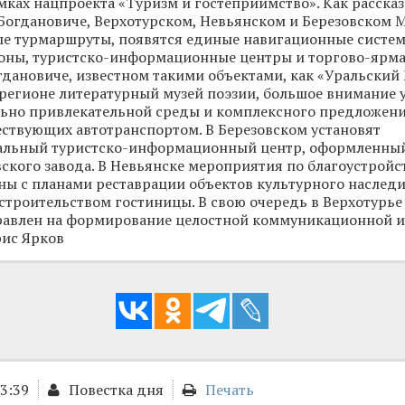
амках нацпроекта «Туризм и гостеприимство». Как расска
 Богдановиче, Верхотурском, Невьянском и Березовском 
е турмаршруты, появятся единые навигационные систем
зоны, туристско-информационные центры и торгово-ярм
гдановиче, известном такими объектами, как «Уральский
регионе литературный музей поэзии, большое внимание 
льно привлекательной среды и комплексного предложен
ествующих автотранспортом. В Березовском установят
льный туристско-информационный центр, оформленный
ского завода. В Невьянске мероприятия по благоустройс
ы с планами реставрации объектов культурного наследи
троительством гостиницы. В свою очередь в Верхотурье
правлен на формирование целостной коммуникационной и
рис Ярков
13:39
Повестка дня
Печать