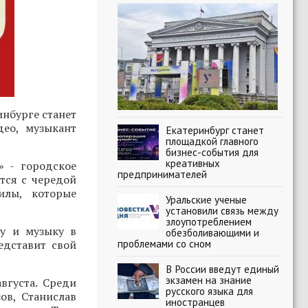
нбурге станет
део, музыкант
Екатеринбург станет
площадкой главного
бизнес-события для
креативных
» - городское
предпринимателей
тся с чередой
илы, которые
Уральские ученые
установили связь между
злоупотреблением
ру и музыку в
обезболивающими и
проблемами со сном
едставит свой
В России введут единый
экзамен на знание
вгуста. Среди
русского языка для
ов, Станислав
иностранцев