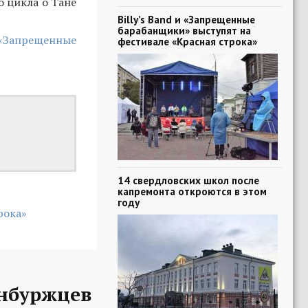
о цикла о Тане
Billy’s Band и «Запрещенные
барабанщики» выступят на
 «Запрещенные
фестивале «Красная строка»
14 свердловских школ после
капремонта откроются в этом
году
рока»
нбуржцев