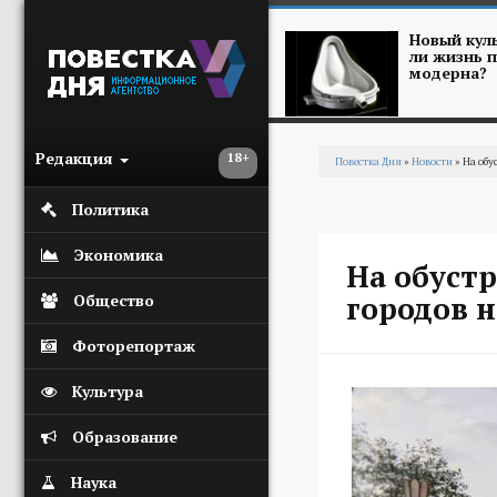
Перейти к основному содержанию
Новый куль
ли жизнь п
модерна?
Редакция
18+
Повестка Дня
»
Новости
» На обу
Вы здесь
Политика
Экономика
На обуст
городов н
Общество
Фоторепортаж
Культура
Образование
Наука