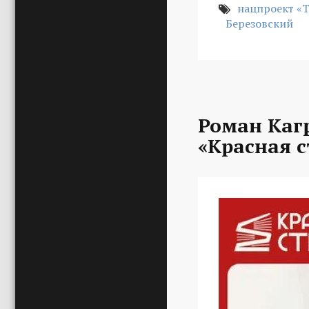
нацпроект «
Березовский
Роман Каг
«Красная с