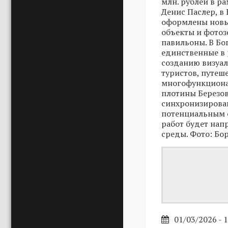
млн. рублей в р
Денис Паслер, в
оформлены новы
объекты и фото
павильоны. В Бо
единственные в 
созданию визуа
туристов, путеш
многофункциона
плотины Березов
синхронизирован
потенциальным с
работ будет на
среды. Фото: Бо
01/03/2026 - 