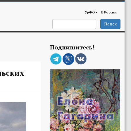
УрФО
В России
Поиск
Подпишитесь!
льских