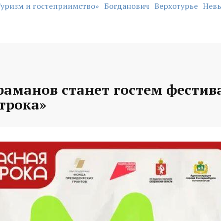
Туризм и гостеприимство»
Богданович
Верхотурье
Невь
раманов станет гостем фестив
трока»