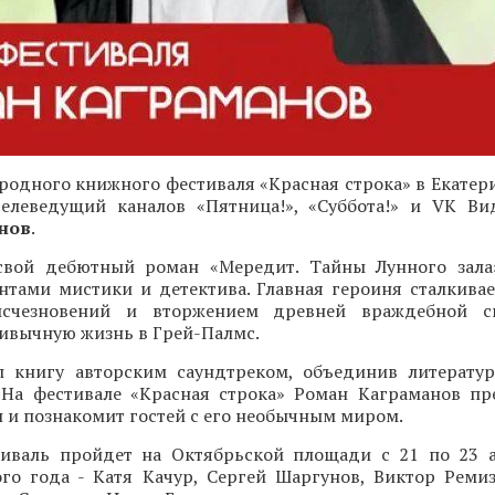
одного книжного фестиваля «Красная строка» в Екатери
 телеведущий каналов «Пятница!», «Суббота!» и VK Ви
нов
.
свой дебютный роман «Мередит. Тайны Лунного зала
нтами мистики и детектива. Главная героиня сталкивае
исчезновений и вторжением древней враждебной с
ивычную жизнь в Грей-Палмс.
 книгу авторским саундтреком, объединив литерату
 На фестивале «Красная строка» Роман Каграманов пр
и познакомит гостей с его необычным миром.
иваль пройдет на Октябрьской площади с 21 по 23 а
ого года - Катя Качур, Сергей Шаргунов, Виктор Ремиз