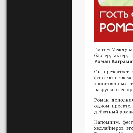
Гостем Междунар
блогер, актер,
Роман Каграма
Он презентует 
фэнтези с элеме
таинственных 
разрушают ее пр
Роман дополнил
одном проекте.
дебютный роман 
Напомним, фест
хедлайнеров эт