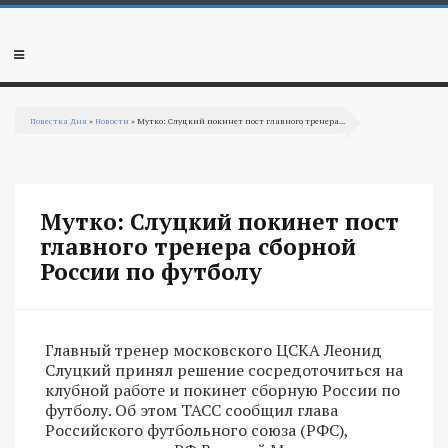
Перейти к основному содержанию
Мобильное
меню
Повестка Дня
»
Новости
» Мутко: Слуцкий покинет пост главного тренера...
Вы здесь
Мутко: Слуцкий покинет пост
главного тренера сборной
России по футболу
Главный тренер московского ЦСКА Леонид
Слуцкий принял решение сосредоточиться на
клубной работе и покинет сборную России по
футболу. Об этом ТАСС сообщил глава
Российского футбольного союза (РФС),