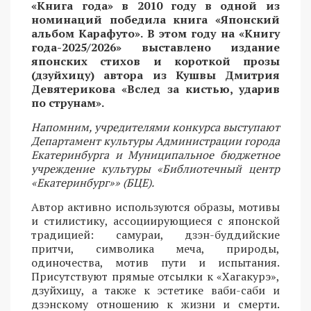
«Книга года» в 2010 году в одной из
номинаций победила книга «Японский
альбом Карафуто». В этом году на «Книгу
года-2025/2026» выставлено издание
японских стихов и короткой прозы
(дзуйхицу) автора из Кушвы Дмитрия
Девятерикова «Вслед за кистью, ударив
по струнам».
Напомним, учредителями конкурса выступают
Департамент культуры Администрации города
Екатеринбурга и Муниципальное бюджетное
учреждение культуры «Библиотечный центр
«Екатеринбург»» (БЦЕ).
Автор активно используются образы, мотивы
и стилистику, ассоциирующиеся с японской
традицией: самураи, дзэн-буддийские
притчи, символика меча, природы,
одиночества, мотив пути и испытания.
Присутствуют прямые отсылки к «Хагакурэ»,
дзуйхицу, а также к эстетике ваби-саби и
дзэнскому отношению к жизни и смерти.