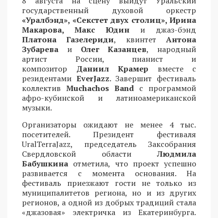
8 августа на сцену выйдут Уральский
государственный духовой оркестр
«Уралбэнд», «Секстет двух столиц», Ирина
Макарова, Макс Юдин
и джаз-бэнд
Платона Газелериди
, квинтет
Антона
Зубарева
и
Олег Казанцев
, народный
артист России, пианист и
композитор
Даниил Крамер
вместе с
резидентами
EverJazz
. Завершит фестиваль
коллектив
Muchachos Band
с программой
афро-кубинской и латиноамериканской
музыки.
Организаторы ожидают не менее 4 тыс.
посетителей. Президент фестиваля
UralTerraJazz, председатель Заксобрания
Свердловской области
Людмила
Бабушкина
отметила, что проект успешно
развивается с момента основания. На
фестиваль приезжают гости не только из
муниципалитетов региона, но и из других
регионов, а одной из добрых традиций стала
«джазовая» электричка из Екатеринбурга.