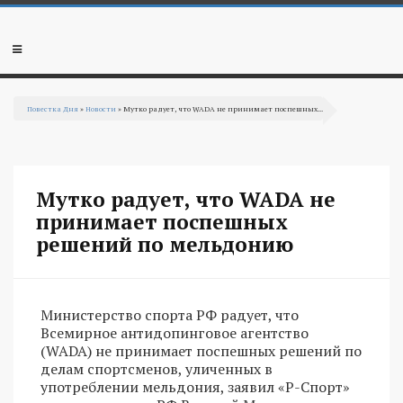
Перейти к основному содержанию
Мобильное
меню
Повестка Дня
»
Новости
» Мутко радует, что WADA не принимает поспешных...
Вы здесь
Мутко радует, что WADA не
принимает поспешных
решений по мельдонию
Министерство спорта РФ радует, что
Всемирное антидопинговое агентство
(WADA) не принимает поспешных решений по
делам спортсменов, уличенных в
употреблении мельдония, заявил «Р-Спорт»