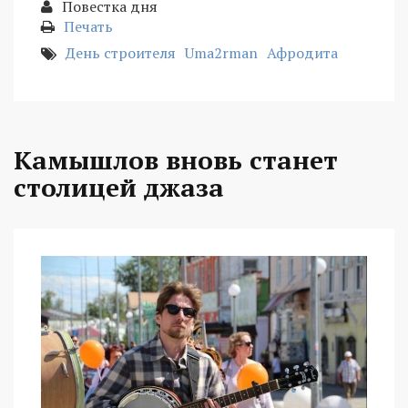
Повестка дня
Печать
День строителя
Uma2rman
Афродита
Камышлов вновь станет
столицей джаза