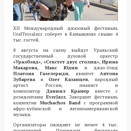
XII Международный джазовый фестиваль
UralTerraJazz соберет в Камышлове свыше 4
тыс. гостей.
8 августа на сцену выйдут Уральский
государственный духовой оркестр
«Уралбэнд», «Секстет двух столиц», Ирина
Макарова, Макс Юдин
и джаз-бэнд
Платона Газелериди
, квинтет
Антона
Зубарева
и
Олег Казанцев
, народный
артист России, пианист и
композитор
Даниил Крамер
вместе с
резидентами
EverJazz
. Завершит фестиваль
коллектив
Muchachos Band
с программой
афро-кубинской и латиноамериканской
музыки.
Организаторы ожидают не менее 4 тыс.
посетителей. Президент фестиваля