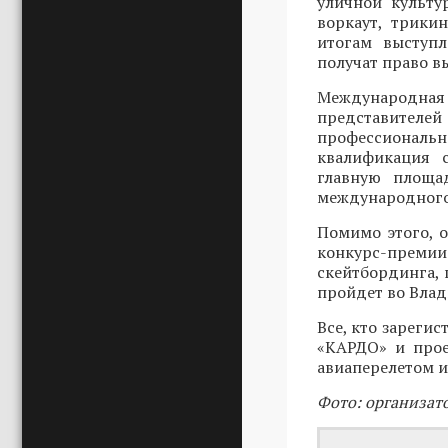
уличной культу
воркаут, трики
итогам выступ
получат право в
Международн
представителей
профессиональ
квалификация 
главную площад
международного
Помимо этого, 
конкурс-преми
скейтбординга, 
пройдет во Влади
Все, кто зарегис
«КАРДО» и прое
авиаперелетом и
Фото: организат