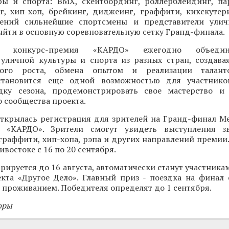
ры и спорта: BMX, скейтбординг, роллерблейдинг, па
нг, хип-хоп, брейкинг, диджеинг, граффити, кикскутер
лений сильнейшие спортсмены и представители улич
ыйти в основную соревновательную сетку Гранд-финала.
ая конкурс-премия «КАРДО» ежегодно объеди
 уличной культуры и спорта из разных стран, создава
ного роста, обмена опытом и реализации талант
становится еще одной возможностью для участнико
ку сезона, продемонстрировать свое мастерство и 
 сообщества проекта.
открылась регистрация для зрителей на Гранд-финал 
и «КАРДО». Зрители смогут увидеть выступления зв
граффити, хип-хопа, рэпа и других направлений премии
востоке с 16 по 20 сентября.
трируется до 16 августа, автоматически станут участника
кта «Другое Дело». Главный приз - поездка на финал
 проживанием. Победителя определят до 1 сентября.
оры