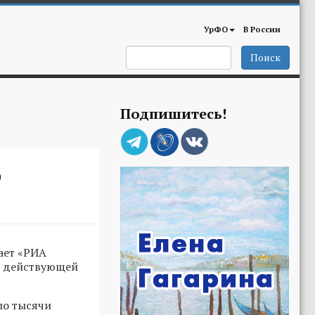
УрФО
В России
Поиск
Подпишитесь!
ю
ает «РИА
и действующей
ло тысячи