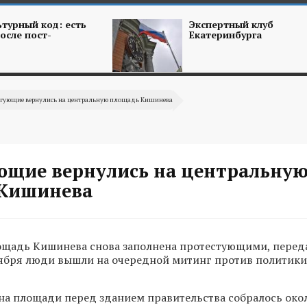
турный код: есть
Экспертный клуб
осле пост-
Екатеринбурга
гующие вернулись на центральную площадь Кишинева
щие вернулись на центральну
Кишинева
ощадь Кишинева снова заполнена протестующими, перед
нтября люди вышли на очередной митинг против политик
 на площади перед зданием правительства собралось око