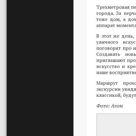
Трехметровая пе
города. За пер
тоже дом, а до
аппарат момента
В этот же день,
уличного иску
поговорят про и
Создавать нов
приглашают прог
искусство и кр
наше восприятие
Маршрут прохо
экскурсии увидя
классикой, буду
Фото: Атом