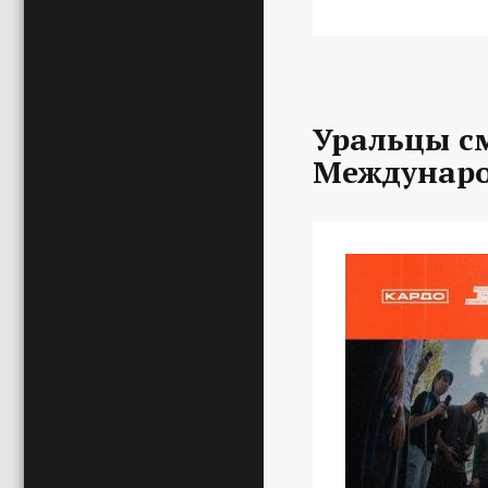
Уральцы с
Междунаро