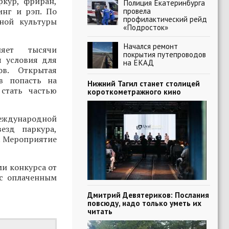
ркур, фриран,
Полиция Екатеринбурга
инг и рэп. По
провела
профилактический рейд
ной культуры
«Подросток»
Начался ремонт
няет тысячи
покрытия путепроводов
я условия для
на ЕКАД
ов. Открытая
в попасть на
Нижний Тагил станет столицей
стать частью
короткометражного кино
Международной
езд паркура,
. Мероприятие
ми конкурса от
 с оплаченным
Дмитрий Девятериков: Послания
повсюду, надо только уметь их
читать