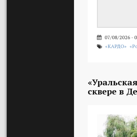
07/08/2026 - 
«КАРДО»
«Р
«Уральская
сквере в Д