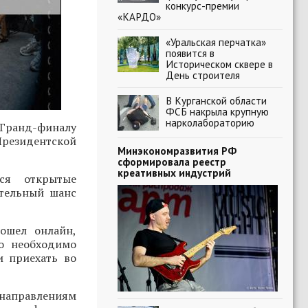
конкурс-премии
«КАРДО»
«Уральская перчатка»
появится в
Историческом сквере в
День строителя
В Курганской области
ФСБ накрыла крупную
нарколабораторию
Гранд-финалу
Президентской
Минэкономразвития РФ
сформировала реестр
креативных индустрий
ся открытые
ительный шанс
ошел онлайн,
о необходимо
и приехать во
 направлениям