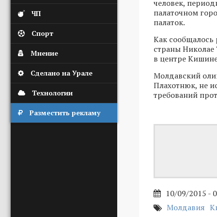
человек, период
палаточном горо
ЧП
палаток.
Спорт
Как сообщалось 
страны Николае 
Мнение
в центре Кишине
Сделано на Урале
Молдавский олиг
Плахотнюк, не и
Технологии
требований про
Разместить рекламу
10/09/2015 - 
Молдавия
К