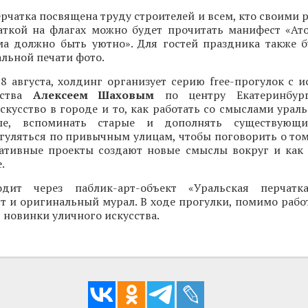
рчатка посвящена труду строителей и всем, кто своими 
чаткой на флагах можно будет прочитать манифест «Ато
ма должно быть уютно». Для гостей праздника также б
льной печати фото.
 8 августа, холдинг организует серию free-прогулок с 
сства
Алексеем Шаховым
по центру Екатеринбург
скусство в городе и то, как работать со смыслами урал
ые, вспоминать старые и дополнять существующ
уляться по привычным улицам, чтобы поговорить о том,
еативные проекты создают новые смыслы вокруг и как 
.
дит через паблик-арт-объект «Уральская перчатка
т и оригинальный мурал. В ходе прогулки, помимо рабо
т новинки уличного искусства.