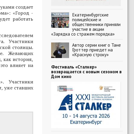
руками создает
ма»: «Город -
Екатеринбургские
удет работать
полицейские и
общественники приняли
участие в акции
«Зарядка со стражем порядка»
исследователем
а. Участники
Автор серии книг о Тане
ьской столицы.
Гроттер приедет на
ие. Желающих
«Красную строку»
 как история,
это влияет на
Фестиваль «Сталкер»
возвращается с новым сезоном в
Дом кино
». Участники
т, уже ставших