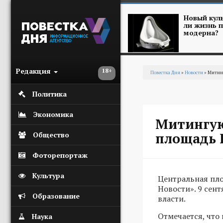
Перейти к основному содержанию
Новый куль
ли жизнь п
модерна?
Редакция
18+
Повестка Дня
»
Новости
» Митин
Вы здесь
Политика
Экономика
Митингую
площадь 
Общество
Фоторепортаж
Культура
Центральная пл
Новости». 9 се
Образование
власти.
Отмечается, что
Наука