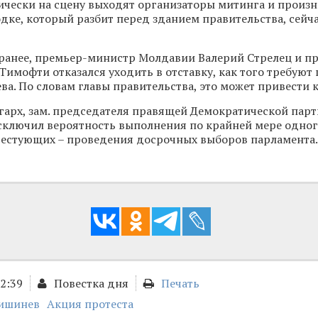
ически на сцену выходят организаторы митинга и произно
дке, который разбит перед зданием правительства, сейча
ранее, премьер-министр Молдавии Валерий Стрелец и п
Тимофти отказался уходить в отставку, как того требую
ва. По словам главы правительства, это может привести к
арх, зам. председателя правящей Демократической пар
сключил вероятность выполнения по крайней мере одног
тестующих – проведения досрочных выборов парламента.
02:39
Повестка дня
Печать
ишинев
Акция протеста