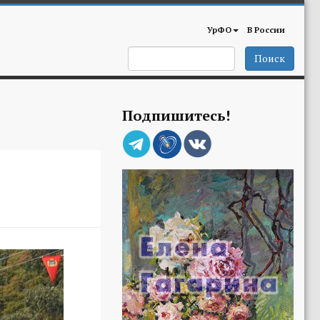
УрФО
В России
Поиск
Подпишитесь!