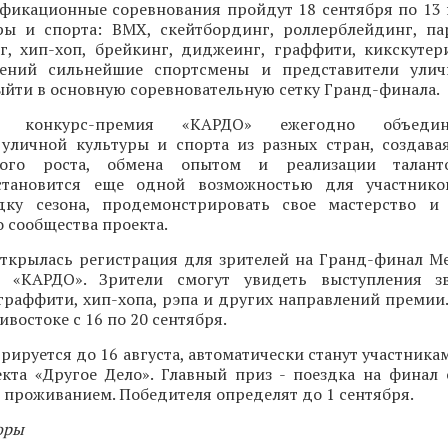
фикационные соревнования пройдут 18 сентября по 13
ры и спорта: BMX, скейтбординг, роллерблейдинг, па
нг, хип-хоп, брейкинг, диджеинг, граффити, кикскутер
лений сильнейшие спортсмены и представители улич
ыйти в основную соревновательную сетку Гранд-финала.
ая конкурс-премия «КАРДО» ежегодно объеди
 уличной культуры и спорта из разных стран, создава
ного роста, обмена опытом и реализации талант
становится еще одной возможностью для участнико
ку сезона, продемонстрировать свое мастерство и 
 сообщества проекта.
открылась регистрация для зрителей на Гранд-финал 
и «КАРДО». Зрители смогут увидеть выступления зв
граффити, хип-хопа, рэпа и других направлений премии
востоке с 16 по 20 сентября.
трируется до 16 августа, автоматически станут участника
кта «Другое Дело». Главный приз - поездка на финал
 проживанием. Победителя определят до 1 сентября.
оры