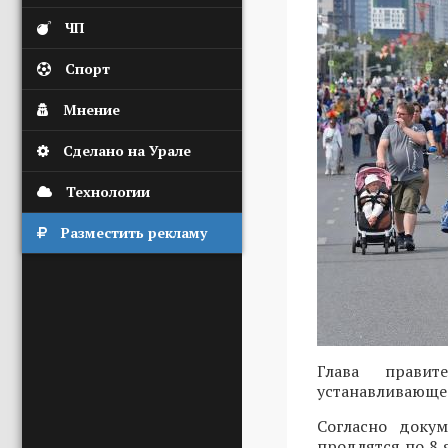
ЧП
Спорт
Мнение
Сделано на Урале
Технологии
Разместить рекламу
Глава прави
устанавливающее
Согласно доку
продлятся по 8 