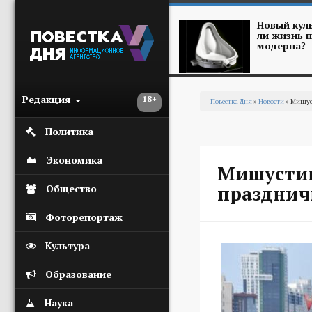
Перейти к основному содержанию
Новый куль
ли жизнь п
модерна?
Редакция
18+
Повестка Дня
»
Новости
» Мишус
Вы здесь
Политика
Экономика
Мишустин
празднич
Общество
Фоторепортаж
Культура
Образование
Наука