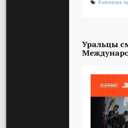
Календарь п
Уральцы с
Междунаро