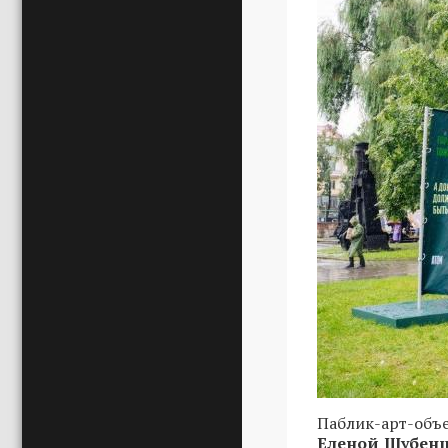
Паблик-арт-объ
Еленой Шубен