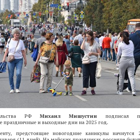
тельства РФ
Михаил Мишустин
подписал пос
 праздничные и выходные дни на 2025 год.
менту, предстоящие новогодние каникулы начнутся 
января (11 дней). На майских праздниках россияне буду