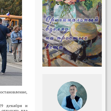
тановление,
29 декабря и
т отдыхать два