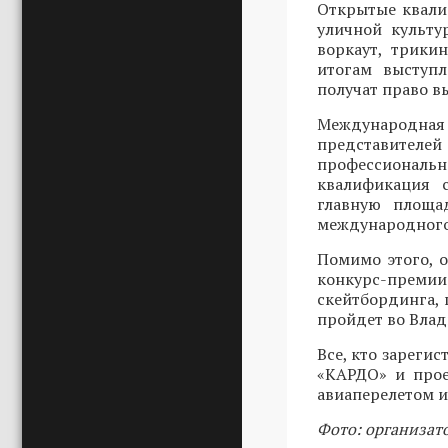
Открытые квали
уличной культу
воркаут, трики
итогам выступ
получат право в
Международн
представителей
профессиональ
квалификация 
главную площад
международного
Помимо этого, 
конкурс-преми
скейтбординга, 
пройдет во Влади
Все, кто зарегис
«КАРДО» и прое
авиаперелетом и
Фото: организат