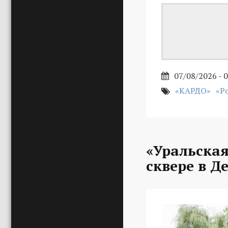
07/08/2026 - 
«КАРДО»
«Р
«Уральская
сквере в Д