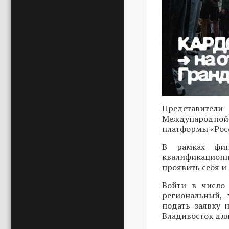
Представители
Международной 
платформы «Росс
В рамках фин
квалификационн
проявить себя и
Войти в число 
региональный, 
подать заявку
Владивосток для