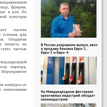
 направлениям
ркур, фриран,
инг и рэп. По
ной культуры
няет тысячи
я условия для
ов. Открытая
в попасть на
В России разрешили выпуск, ввоз
стать частью
и продажу бензина Евро-2,
Евро-3 и Евро-4
Международной
езд паркура,
. Мероприятие
ми конкурса от
 с оплаченным
На Международном фестивале
креативных индустрий обсудят
киноиндустрию