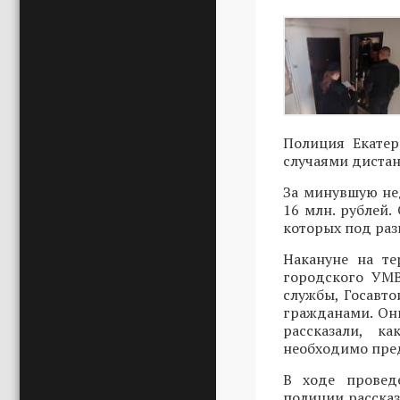
Полиция Екатер
случаями диста
За минувшую не
16 млн. рублей.
которых под ра
Накануне на т
городского УМВ
службы, Госавт
гражданами. Он
рассказали, к
необходимо пред
В ходе провед
полиции расска