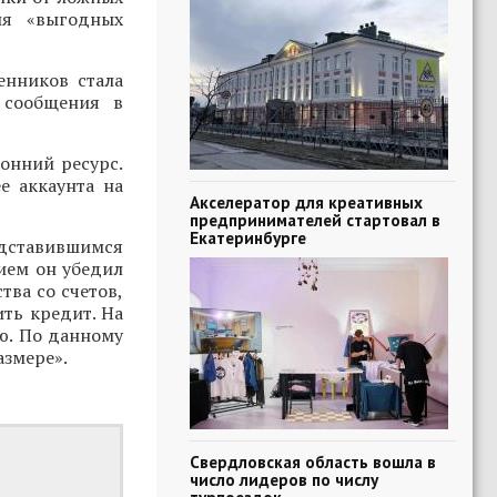
ия «выгодных
енников стала
 сообщения в
онний ресурс.
е аккаунта на
Акселератор для креативных
предпринимателей стартовал в
Екатеринбурге
редставившимся
ием он убедил
тва со счетов,
ть кредит. На
ю. По данному
азмере».
Свердловская область вошла в
число лидеров по числу