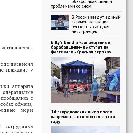
обезболивающими и
проблемами со сном
В России введут единый
экзамен на знание
русского языка для
иностранцев
Billy’s Band и «Запрещенные
барабанщики» выступят на
участившимися
фестивале «Красная строка»
роде превысил
е граждане, у
ики аппарата
, оперативные
 пообщались с
собах обмана,
ередные меры
14 свердловских школ после
капремонта откроются в этом
году
И сотрудники
нки от ложных