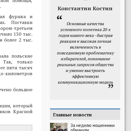
рной помощи,
.
Константин Костин
дал фуража и
х. Поставки
Основные качества
тором-третьем
успешного политика 20-х
чило 130 тыс.
годов нашего века - быстрая
и более 2 тыс.
реакция и высокая личная
включенность в
повседневную проблематику
вала польские
избирателей, понимание
 Так, только
реальных запросов общества
ее пяти тысяч
и умение выстроить
-километров
эффективную
коммуникационную модель
ечено большое
ации, который
ников Красной
Главные новости
За неделю мошенники
обманули