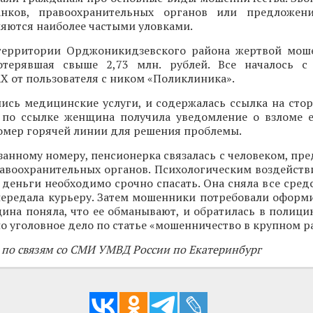
анков, правоохранительных органов или предложен
яются наиболее частыми уловками.
территории Орджоникидзевского района жертвой мош
отерявшая свыше 2,73 млн. рублей. Все началось с
 от пользователя с ником «Поликлиника».
ись медицинские услуги, и содержалась ссылка на стор
 по ссылке женщина получила уведомление о взломе е
номер горячей линии для решения проблемы.
занному номеру, пенсионерка связалась с человеком, п
авоохранительных органов. Психологическим воздейств
 деньги необходимо срочно спасать. Она сняла все средс
передала курьеру. Затем мошенники потребовали оформи
ина поняла, что ее обманывают, и обратилась в полици
о уголовное дело по статье «мошенничество в крупном р
 по связям со СМИ УМВД России по Екатеринбург