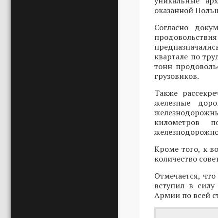
уникальные ар
оказанной Польш
Согласно доку
продовольств
предназначались
квартале по тр
тонн продовольс
грузовиков.
Также рассекре
железные доро
железнодорожны
километров п
железнодорожно
Кроме того, к 
количество сове
Отмечается, что
вступил в силу
Армии по всей с