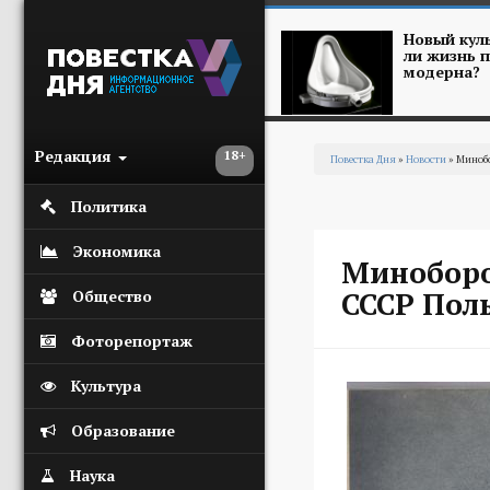
Перейти к основному содержанию
Новый куль
ли жизнь п
модерна?
Редакция
18+
Повестка Дня
»
Новости
» Минобо
Вы здесь
Политика
Экономика
Миноборо
СССР Поль
Общество
Фоторепортаж
Культура
Образование
Наука