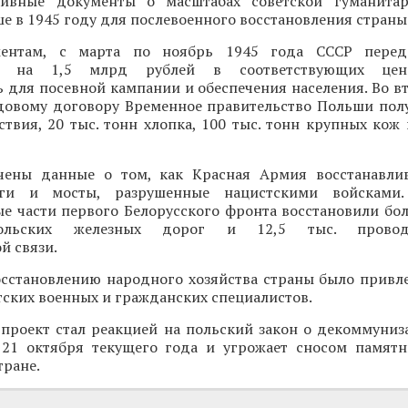
хивные документы о масштабах советской гуманита
е в 1945 году для послевоенного восстановления страны
ментам, с марта по ноябрь 1945 года СССР пере
ия на 1,5 млрд рублей в соответствующих цена
 для посевной кампании и обеспечения населения. Во в
удовому договору Временное правительство Польши полу
твия, 20 тыс. тонн хлопка, 100 тыс. тонн крупных кож 
чены данные о том, как Красная Армия восстанавли
ги и мосты, разрушенные нацистскими войсками.
е части первого Белорусского фронта восстановили бол
ольских железных дорог и 12,5 тыс. проводо
й связи.
восстановлению народного хозяйства страны было привл
тских военных и гражданских специалистов.
 проект стал реакцией на польский закон о декоммуниз
 21 октября текущего года и угрожает сносом памят
тране.