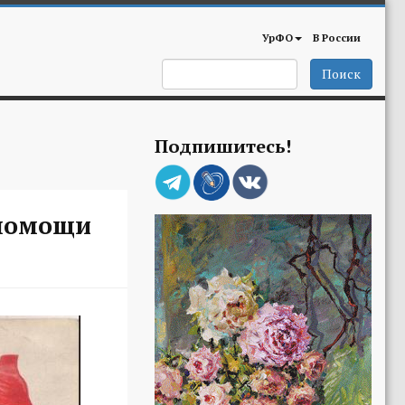
УрФО
В России
Поиск
Подпишитесь!
 помощи