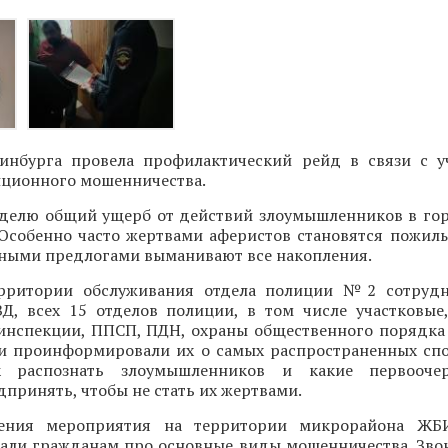
инбурга провела профилактический рейд в связи с 
нционного мошенничества.
делю общий ущерб от действий злоумышленников в го
 Особенно часто жертвами аферистов становятся пожилы
зными предлогами выманивают все накопления.
ерритории обслуживания отдела полиции №2 сотрудн
Д, всех 15 отделов полиции, в том числе участковые
оинспекции, ППСП, ПДН, охраны общественного порядка
и проинформировали их о самых распространенных спо
ак распознать злоумышленников и какие первооч
принять, чтобы не стать их жертвами.
ения мероприятия на территории микрорайона ЖБ
зали гражданам про основные виды мошенничества. Зво