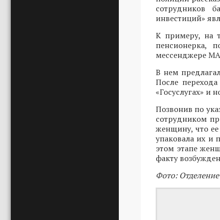
сотрудников б
инвестиций» явл
К примеру, на 
пенсионерка, п
мессенджере MAX
В нем предлагал
После перехода
«Госуслугах» и 
Позвонив по ука
сотрудником пр
женщину, что ее
упаковала их и 
этом этапе женщ
факту возбужден
Фото: Отделение