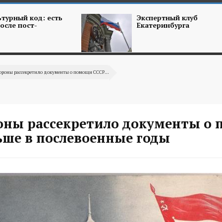
турный код: есть
Экспертный клуб
осле пост-
Екатеринбурга
роны рассекретило документы о помощи СССР...
ны рассекретило документы о
ше в послевоенные годы‍