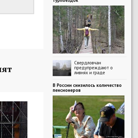
турпоездок
Свердловчан
пят
предупреждают о
ливнях и граде
В России снизилось количество
пенсионеров