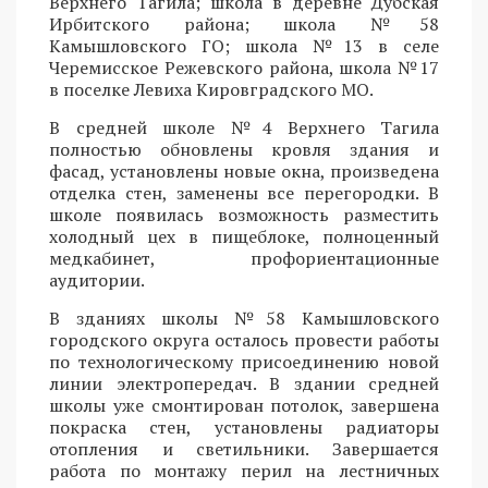
Верхнего Тагила; школа в деревне Дубская
Ирбитского района; школа №58
Камышловского ГО; школа №13 в селе
Черемисское Режевского района, школа №17
в поселке Левиха Кировградского МО.
В средней школе №4 Верхнего Тагила
полностью обновлены кровля здания и
фасад, установлены новые окна, произведена
отделка стен, заменены все перегородки. В
школе появилась возможность разместить
холодный цех в пищеблоке, полноценный
медкабинет, профориентационные
аудитории.
В зданиях школы №58 Камышловского
городского округа осталось провести работы
по технологическому присоединению новой
линии электропередач. В здании средней
школы уже смонтирован потолок, завершена
покраска стен, установлены радиаторы
отопления и светильники. Завершается
работа по монтажу перил на лестничных