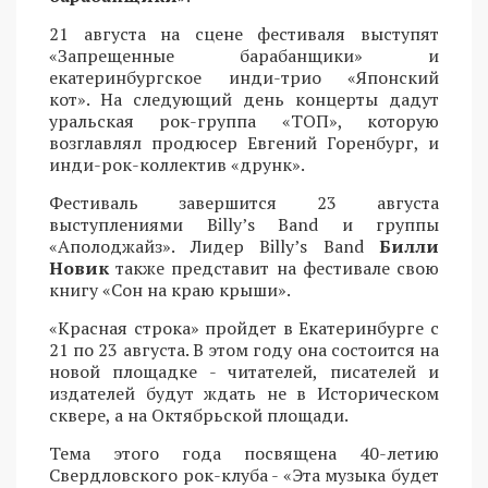
21 августа на сцене фестиваля выступят
«Запрещенные барабанщики» и
екатеринбургское инди-трио «Японский
кот». На следующий день концерты дадут
уральская рок-группа «ТОП», которую
возглавлял продюсер Евгений Горенбург, и
инди-рок-коллектив «друнк».
Фестиваль завершится 23 августа
выступлениями Billy’s Band и группы
«Аполоджайз». Лидер Billy’s Band
Билли
Новик
также представит на фестивале свою
книгу «Сон на краю крыши».
«Красная строка» пройдет в Екатеринбурге с
21 по 23 августа. В этом году она состоится на
новой площадке - читателей, писателей и
издателей будут ждать не в Историческом
сквере, а на Октябрьской площади.
Тема этого года посвящена 40-летию
Свердловского рок-клуба - «Эта музыка будет