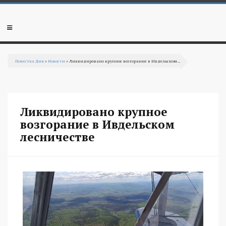
Перейти к основному содержанию
Мобильное
меню
Повестка Дня
»
Новости
» Ликвидировано крупное возгорание в Ивдельском...
Вы здесь
Ликвидировано крупное
возгорание в Ивдельском
лесничестве