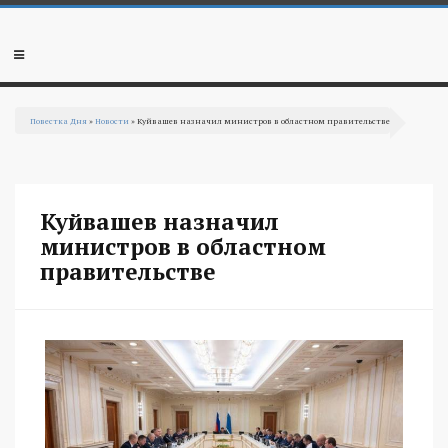
Перейти к основному содержанию
Мобильное
меню
Повестка Дня
»
Новости
» Куйвашев назначил министров в областном правительстве
Вы здесь
Куйвашев назначил
министров в областном
правительстве