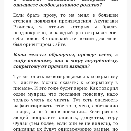
ощущаете особое духовное родство?
Если брать прозу, то на меня в большей
степени повлияли произведения Акутагавы
Рюноскэ, за чтения которых я брался
неоднократно, и каждый раз открывал для
себя новое. В японской же поэзии для меня
был ориентиром Сайгё.
Ваши тексты обращены, прежде всего, к
миру внешнему или к миру внутреннему,
сокрытому от прямого взгляда?
Тут мы опять же возвращаемся к «сокрытому
в листве». Можно сказать: к «сокрытому в
письме». И это тоже будет верно. Как говорил
один мудрец, что послания повсюду, надо
только уметь их читать. Тут есть опасность
нафантазировать себе того, чего, собственно
говоря, и не было в послании... Если разных
людей попросить описать, допустим, гору
Фудзи (тем более, если они ее не видели), то
описания их будут одновременно разные, но