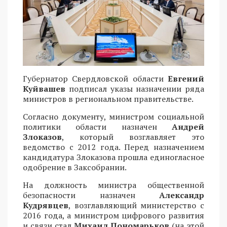
Губернатор Свердловской области
Евгений
Куйвашев
подписал указы назначении ряда
министров в региональном правительстве.
Согласно документу, министром социальной
политики области назначен
Андрей
Злоказов
, который возглавляет это
ведомство с 2012 года. Перед назначением
кандидатура Злоказова прошла единогласное
одобрение в Заксобрании.
На должность министра общественной
безопасности назначен
Александр
Кудрявцев
, возглавляющий министерство с
2016 года, а министром цифрового развития
и связи стал
Михаил Пономарьков
(на этой