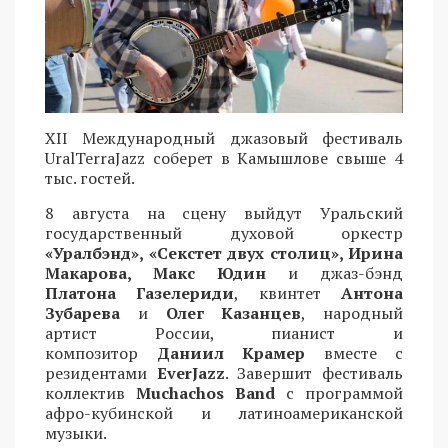
XII Международный джазовый фестиваль
UralTerraJazz соберет в Камышлове свыше 4
тыс. гостей.
8 августа на сцену выйдут Уральский
государственный духовой оркестр
«Уралбэнд», «Секстет двух столиц», Ирина
Макарова, Макс Юдин
и джаз-бэнд
Платона Газелериди
, квинтет
Антона
Зубарева
и
Олег Казанцев
, народный
артист России, пианист и
композитор
Даниил Крамер
вместе с
резидентами
EverJazz
. Завершит фестиваль
коллектив
Muchachos Band
с программой
афро-кубинской и латиноамериканской
музыки.