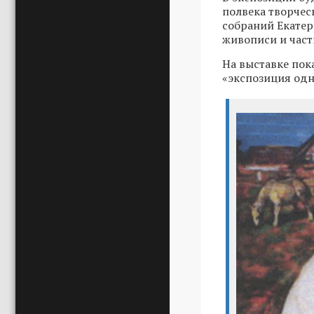
полвека творческ
собраний Екатер
живописи и част
На выставке пок
«экспозиция одн