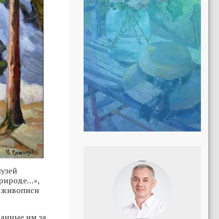
музей
природе…»,
й живописи
данные им за