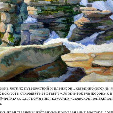
зона летних путешествий и пленэров Екатеринбургский 
 искусств открывает выставку «Во мне горела любовь к 
0-летию со дня рождения классика уральской пейзажно
.
дут представлены избранные произведения мастера, соз