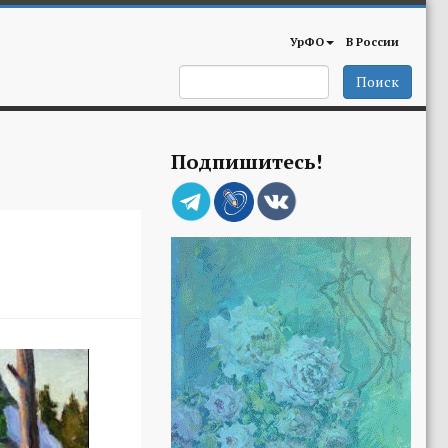
УрФО
В России
Поиск
Подпишитесь!