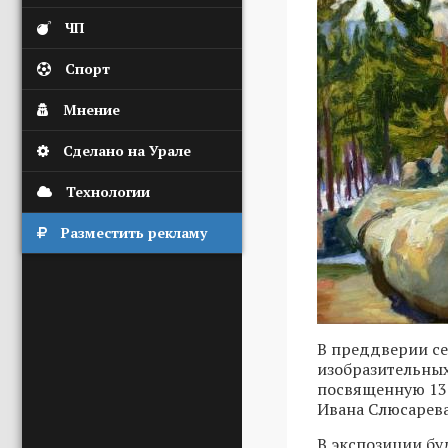
ЧП
Спорт
Мнение
Сделано на Урале
Технологии
Разместить рекламу
В преддверии се
изобразительных
посвященную 13
Ивана Слюсарева
В экспозиции бу