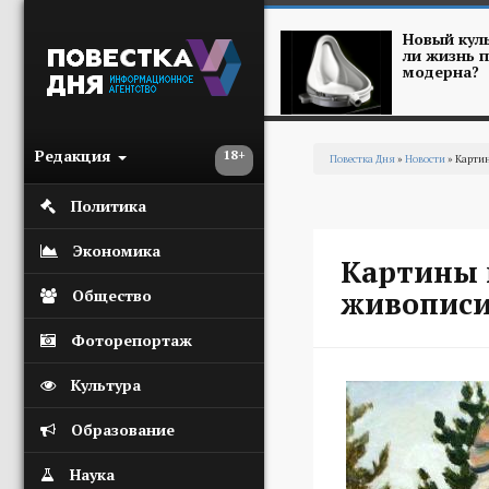
Перейти к основному содержанию
Новый куль
ли жизнь п
модерна?
Редакция
18+
Повестка Дня
»
Новости
» Картин
Вы здесь
Политика
Экономика
Картины 
живописи
Общество
Фоторепортаж
Культура
Образование
Наука