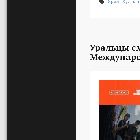
Урал
Худож
Уральцы с
Междунаро