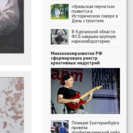
«Уральская перчатка»
появится в
Историческом сквере в
День строителя
В Курганской области
ФСБ накрыла крупную
нарколабораторию
Минэкономразвития РФ
сформировала реестр
креативных индустрий
Полиция Екатеринбурга
провела
профилактический рейд