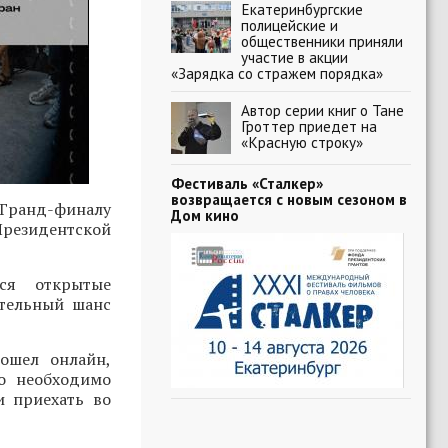
Екатеринбургские
полицейские и
общественники приняли
участие в акции
«Зарядка со стражем порядка»
Автор серии книг о Тане
Гроттер приедет на
«Красную строку»
Фестиваль «Сталкер»
возвращается с новым сезоном в
Гранд-финалу
Дом кино
Президентской
ся открытые
ительный шанс
ошел онлайн,
о необходимо
и приехать во