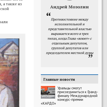
, а также из
Андрей Мозолин
сской
Противостояние между
вали
исполнительной и
представительной властью
выражается всего в трех
типах, когда Глава «воюет» с
отдельным депутатом,
группой депутатов или
председателем местной думы
Главные новости
Уральцы смогут
присоединиться к Гранд-
финалу Международной
конкурс-премии
«КАРДО»