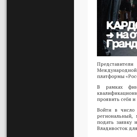
Представители
Международной 
платформы «Росс
В рамках фин
квалификационн
проявить себя и
Войти в число 
региональный, 
подать заявку
Владивосток для