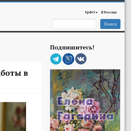
УрФО
В России
Поиск
Подпишитесь!
аботы в