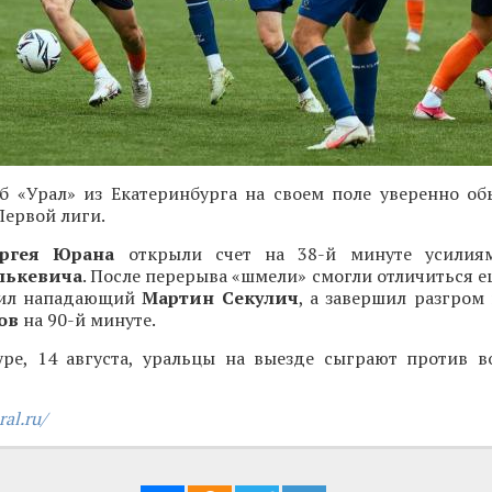
б «Урал» из Екатеринбурга на своем поле уверенно об
Первой лиги.
ергея Юрана
открыли счет на 38-й минуте усилия
лькевича
. После перерыва «шмели» смогли отличиться 
бил нападающий
Мартин Секулич
, а завершил разгром
пов
на 90-й минуте.
ре, 14 августа, уральцы на выезде сыграют против в
ral.ru/