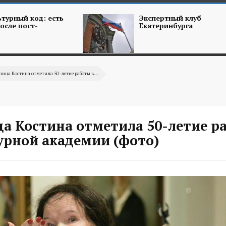
турный код: есть
Экспертный клуб
осле пост-
Екатеринбурга
ица Костина отметила 50-летие работы в...
а Костина отметила 50-летие р
урной академии (фото)