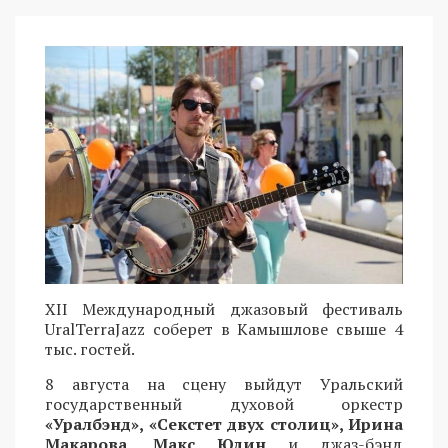
XII Международный джазовый фестиваль
UralTerraJazz соберет в Камышлове свыше 4
тыс. гостей.
8 августа на сцену выйдут Уральский
государственный духовой оркестр
«Уралбэнд», «Секстет двух столиц», Ирина
Макарова, Макс Юдин
и джаз-бэнд