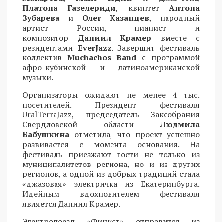
Платона Газелериди
, квинтет
Антона
Зубарева
и
Олег Казанцев
, народный
артист России, пианист и
композитор
Даниил Крамер
вместе с
резидентами
EverJazz
. Завершит фестиваль
коллектив
Muchachos Band
с программой
афро-кубинской и латиноамериканской
музыки.
Организаторы ожидают не менее 4 тыс.
посетителей. Президент фестиваля
UralTerraJazz, председатель Заксобрания
Свердловской области
Людмила
Бабушкина
отметила, что проект успешно
развивается с момента основания. На
фестиваль приезжают гости не только из
муниципалитетов региона, но и из других
регионов, а одной из добрых традиций стала
«джазовая» электричка из Екатеринбурга.
Идейным вдохновителем фестиваля
является Даниил Крамер.
Электропоезд «Финист» отправится из