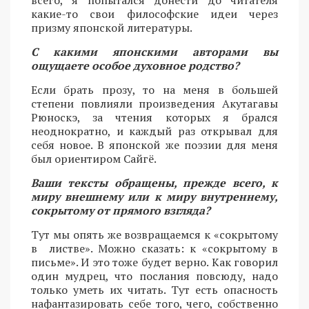
всего, я попытался донести до читателя
какие-то свои философские идеи через
призму японской литературы.
С какими японскими авторами вы
ощущаете особое духовное родство?
Если брать прозу, то на меня в большей
степени повлияли произведения Акутагавы
Рюноскэ, за чтения которых я брался
неоднократно, и каждый раз открывал для
себя новое. В японской же поэзии для меня
был ориентиром Сайгё.
Ваши тексты обращены, прежде всего, к
миру внешнему или к миру внутреннему,
сокрытому от прямого взгляда?
Тут мы опять же возвращаемся к «сокрытому
в листве». Можно сказать: к «сокрытому в
письме». И это тоже будет верно. Как говорил
один мудрец, что послания повсюду, надо
только уметь их читать. Тут есть опасность
нафантазировать себе того, чего, собственно