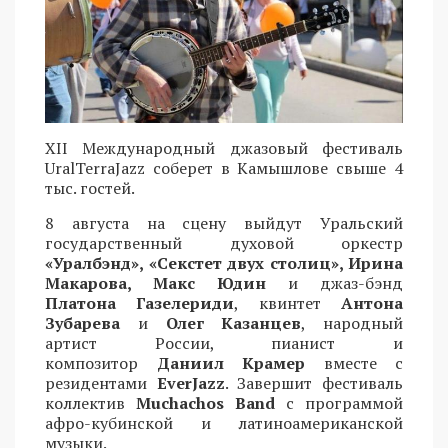
XII Международный джазовый фестиваль
UralTerraJazz соберет в Камышлове свыше 4
тыс. гостей.
8 августа на сцену выйдут Уральский
государственный духовой оркестр
«Уралбэнд», «Секстет двух столиц», Ирина
Макарова, Макс Юдин
и джаз-бэнд
Платона Газелериди
, квинтет
Антона
Зубарева
и
Олег Казанцев
, народный
артист России, пианист и
композитор
Даниил Крамер
вместе с
резидентами
EverJazz
. Завершит фестиваль
коллектив
Muchachos Band
с программой
афро-кубинской и латиноамериканской
музыки.