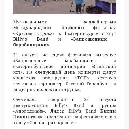
Музыкальными хедлайнерами
Международного книжного фестиваля
«Красная строка» в Екатеринбурге станут
Billy’s Band
и
«Запрещенные
барабанщики»
.
21 августа на сцене фестиваля выступят
«Запрещенные барабанщики» и
екатеринбургское инди-трио «Японский
кот». На следующий день концерты дадут
уральская рок-группа «ТОП», которую
возглавлял продюсер Евгений Горенбург, и
инди-рок-коллектив «друнк».
Фестиваль завершится 23 августа
выступлениями Billy’s Band и группы
«Аполоджайз». Лидер Billy’s Band
Билли
Новик
также представит на фестивале свою
книгу «Сон на краю крыши».