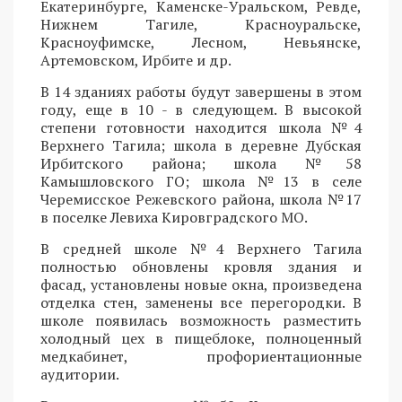
Екатеринбурге, Каменске-Уральском, Ревде,
Нижнем Тагиле, Красноуральске,
Красноуфимске, Лесном, Невьянске,
Артемовском, Ирбите и др.
В 14 зданиях работы будут завершены в этом
году, еще в 10 - в следующем. В высокой
степени готовности находится школа №4
Верхнего Тагила; школа в деревне Дубская
Ирбитского района; школа №58
Камышловского ГО; школа №13 в селе
Черемисское Режевского района, школа №17
в поселке Левиха Кировградского МО.
В средней школе №4 Верхнего Тагила
полностью обновлены кровля здания и
фасад, установлены новые окна, произведена
отделка стен, заменены все перегородки. В
школе появилась возможность разместить
холодный цех в пищеблоке, полноценный
медкабинет, профориентационные
аудитории.