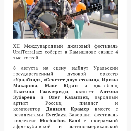
XII Международный джазовый фестиваль
UralTerraJazz соберет в Камышлове свыше 4
тыс. гостей.
8 августа на сцену выйдут Уральский
государственный духовой оркестр
«Уралбэнд», «Секстет двух столиц», Ирина
Макарова, Макс Юдин
и джаз-бэнд
Платона Газелериди
, квинтет
Антона
Зубарева
и
Олег Казанцев
, народный
артист России, пианист и
композитор
Даниил Крамер
вместе с
резидентами
EverJazz
. Завершит фестиваль
коллектив
Muchachos Band
с программой
афро-кубинской и латиноамериканской