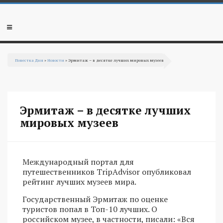
Перейти к основному содержанию
Мобильное
меню
Повестка Дня
»
Новости
» Эрмитаж – в десятке лучших мировых музеев
Вы здесь
Эрмитаж – в десятке лучших
мировых музеев
Международный портал для
путешественников TripAdvisor опубликовал
рейтинг лучших музеев мира.
Государственный Эрмитаж по оценке
туристов попал в Топ-10 лучших. О
российском музее, в частности, писали: «Вся