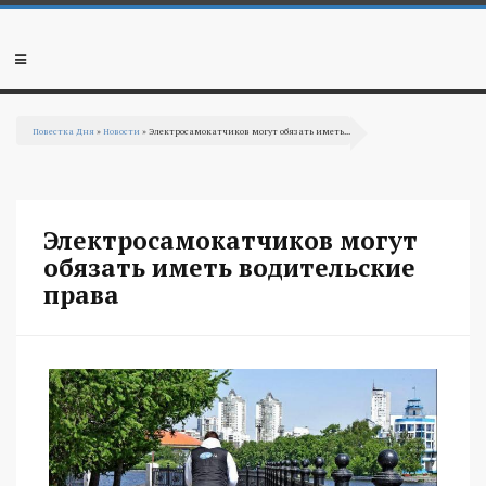
Перейти к основному содержанию
Мобильное
меню
Повестка Дня
»
Новости
» Электросамокатчиков могут обязать иметь...
Вы здесь
Электросамокатчиков могут
обязать иметь водительские
права