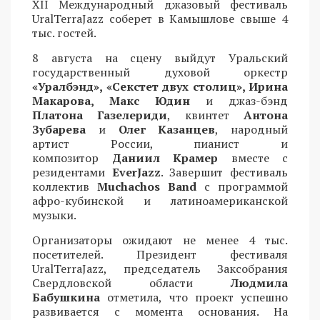
XII Международный джазовый фестиваль
UralTerraJazz соберет в Камышлове свыше 4
тыс. гостей.
8 августа на сцену выйдут Уральский
государственный духовой оркестр
«Уралбэнд», «Секстет двух столиц», Ирина
Макарова, Макс Юдин
и джаз-бэнд
Платона Газелериди
, квинтет
Антона
Зубарева
и
Олег Казанцев
, народный
артист России, пианист и
композитор
Даниил Крамер
вместе с
резидентами
EverJazz
. Завершит фестиваль
коллектив
Muchachos Band
с программой
афро-кубинской и латиноамериканской
музыки.
Организаторы ожидают не менее 4 тыс.
посетителей. Президент фестиваля
UralTerraJazz, председатель Заксобрания
Свердловской области
Людмила
Бабушкина
отметила, что проект успешно
развивается с момента основания. На