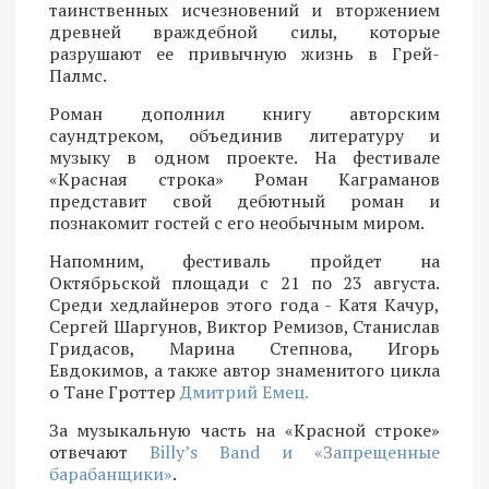
таинственных исчезновений и вторжением
древней враждебной силы, которые
разрушают ее привычную жизнь в Грей-
Палмс.
Роман дополнил книгу авторским
саундтреком, объединив литературу и
музыку в одном проекте. На фестивале
«Красная строка» Роман Каграманов
представит свой дебютный роман и
познакомит гостей с его необычным миром.
Напомним, фестиваль пройдет на
Октябрьской площади с 21 по 23 августа.
Среди хедлайнеров этого года - Катя Качур,
Сергей Шаргунов, Виктор Ремизов, Станислав
Гридасов, Марина Степнова, Игорь
Евдокимов, а также автор знаменитого цикла
о Тане Гроттер
Дмитрий Емец.
За музыкальную часть на «Красной строке»
отвечают
Billy’s Band и «Запрещенные
барабанщики»
.