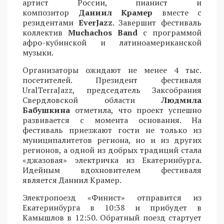
артист России, пианист и
композитор
Даниил Крамер
вместе с
резидентами
EverJazz
. Завершит фестиваль
коллектив
Muchachos Band
с программой
афро-кубинской и латиноамериканской
музыки.
Организаторы ожидают не менее 4 тыс.
посетителей. Президент фестиваля
UralTerraJazz, председатель Заксобрания
Свердловской области
Людмила
Бабушкина
отметила, что проект успешно
развивается с момента основания. На
фестиваль приезжают гости не только из
муниципалитетов региона, но и из других
регионов, а одной из добрых традиций стала
«джазовая» электричка из Екатеринбурга.
Идейным вдохновителем фестиваля
является Даниил Крамер.
Электропоезд «Финист» отправится из
Екатеринбурга в 10:38 и прибудет в
Камышлов в 12:50. Обратный поезд стартует