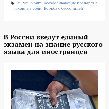
УГМУ
УрФУ
обезболивающие препараты
головные боли
Борьба с бессоницей
В России введут единый
экзамен на знание русского
языка для иностранцев