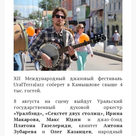
XII Международный джазовый фестиваль
UralTerraJazz соберет в Камышлове свыше 4
тыс. гостей.
8 августа на сцену выйдут Уральский
государственный духовой оркестр
«Уралбэнд», «Секстет двух столиц», Ирина
Макарова, Макс Юдин
и джаз-бэнд
Платона Газелериди
, квинтет
Антона
Зубарева
и
Олег Казанцев
, народный