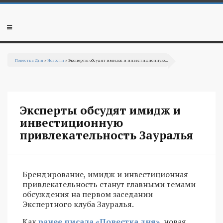
Перейти к основному содержанию
Мобильное
меню
Повестка Дня
»
Новости
» Эксперты обсудят имидж и инвестиционную...
Вы здесь
Эксперты обсудят имидж и
инвестиционную
привлекательность Зауралья
Брендирование, имидж и инвестиционная
привлекательность станут главными темами
обсуждения на первом заседании
Экспертного клуба Зауралья.
Как
ранее писала «Повестка дня»
, новая