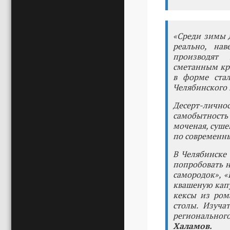
«Среди зимы д
реально, нав
производят 
сметанным кре
в форме ста
Челябинского 
Десерт-лично
самобытность
моченая, суше
по современны
В Челябинске 
попробовать н
самородок», «
квашеную капу
кексы из ром
столы. Изучат
региональног
Халамов.