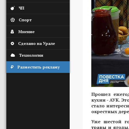
ЧП
Спорт
Мнение
Сделано на Урале
Технологии
Разместить рекламу
Прошел ежегод
кухни - АУК. Э
стало интересн
окрестных дере
Уже шестой г
травы и ягоды,