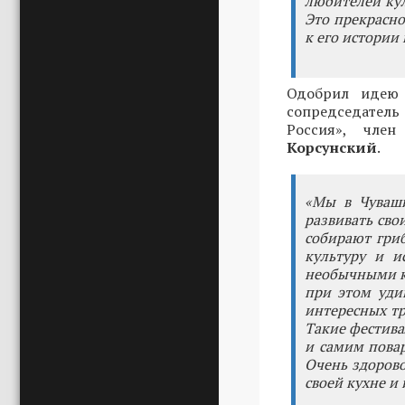
любителей ку
Это прекрасно
к его истории
Одобрил идею 
сопредседател
Россия», чле
Корсунский
.
«Мы в Чуваши
развивать сво
собирают гриб
культуру и и
необычными ка
при этом удив
интересных т
Такие фестива
и самим повар
Очень здорово
своей кухне и 