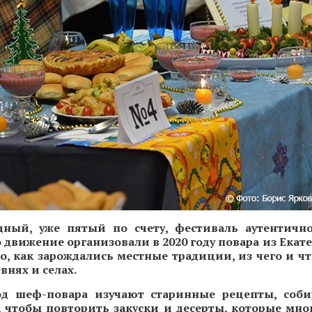
ный, уже пятый по счету, фестиваль аутентичн
то движение организовали в 2020 году повара из Екат
о, как зарождались местные традиции, из чего и ч
внях и селах.
од шеф-повара изучают старинные рецепты, соби
 чтобы повторить закуски и десерты, которые мног