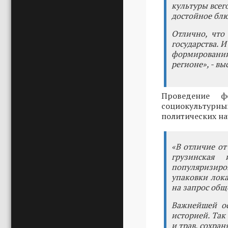
культуры всег
достойное блю
Отлично, что
государства. 
формировании
регионе», - в
Проведение ф
социокультурны
политических н
«В отличие от
грузинская 
популяризиров
упаковки лока
на запрос общ
Важнейшей ос
историей. Так
и трав, сохра