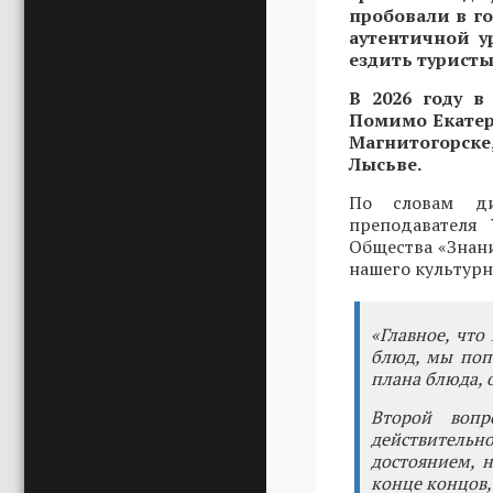
пробовали в го
аутентичной у
ездить туристы
В 2026 году в
Помимо Екатер
Магнитогорск
Лысьве.
По словам дир
преподавателя 
Общества «Знан
нашего культурн
«Главное, чт
блюд, мы попу
плана блюда, 
Второй вопр
действитель
достоянием, 
конце концов,