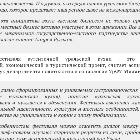
о человечества. И я думаю, что среди наших уральских блю
до, которое представит наш регион даже на международно
 эта инициатива взята частным бизнесом не только пр
И местный бизнес активно участвует в этом движении. Все 
 механизмов государственно-частного партнерства наш
ысказал мнение Андрей Русаков.
естиваля аутентичной уральской кухни - это 
й, экономический и туристический проект, считает асп
аук департамента политологии и социологии УрФУ
Михаи
 давно сформированных и узнаваемых гастрономических 
и итальянская кухня), понятие «уральская кух
ана и нуждается в объяснении. Фестиваль выступает ка
льной идентичности, культуры и местных особенностей.
ества на уникальность и корни в эпоху глобализации.
обенностью фестиваля можно отметить диалог между
 шеф-повары изучают старинные рецепты из дичи, грибов
няя при этом исторический и культурный код Урала.