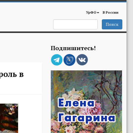
УрФО
В России
Поиск
Подпишитесь!
роль в