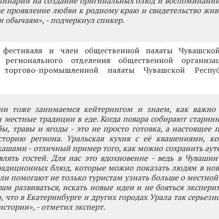
линарии на создание оригинальных блюд и воспоминаний
е проявление любви к родному краю и свидетельство жив
 и обычаям», - подчеркнул спикер.
фестиваля и член общественной палаты Чувашской
ь регионального отделения общественной организа
н торгово-промышленной палаты Чувашской Респ
и тоже занимаемся кейтерингом и знаем, как важно 
и местные традиции в еде. Когда повара собирают старин
ы, травы и ягоды - это не просто готовка, а настоящее 
сторию региона. Уральская кухня с её квашениями, к
шами - отличный пример того, как можно сохранить аут
лять гостей. Для нас это вдохновение - ведь в Чуваши
радиционных блюд, которые можно показать людям в нов
ли помогают не только туристам узнать больше о местной 
ам развиваться, искать новые идеи и не бояться экспери
, что в Екатеринбурге и других городах Урала так серьезн
истории», - отметил эксперт.