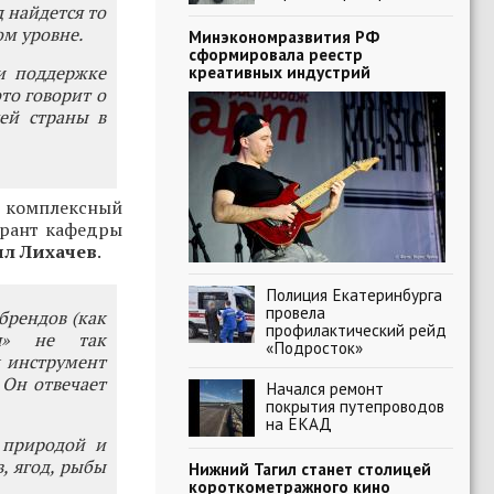
д найдется то
м уровне.
Минэкономразвития РФ
сформировала реестр
и поддержке
креативных индустрий
это говорит о
ей страны в
комплексный
ирант кафедры
л Лихачев
.
Полиция Екатеринбурга
провела
брендов (как
профилактический рейд
ня» не так
«Подросток»
к инструмент
 Он отвечает
Начался ремонт
покрытия путепроводов
на ЕКАД
 природой и
, ягод, рыбы
Нижний Тагил станет столицей
короткометражного кино