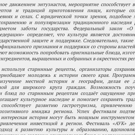
ное движением энтузиастов, мероприятие способствует 
ептов и традиций приготовления пищи, которые со
ревнях и селах. С юридической точки зрения, подобное
 сохранению и популяризации традиционного наследия р
едметом заботы государства. Федеральный закон «О
едерации» определяет, что культура является достояни
ударственной защите и поддержке. Следовательно, таки
фициального признания и поддержки со стороны властей
еют возможность попробовать оригинальные блюда, изго
нгредиентов, выращенных и собранных в окрестностях рег
 используя старинные рецепты, организаторы сохраня
риобщают молодежь к истории своего края. Программ
 изучение местной истории и географии, делая ее 
ной для широкого круга граждан. Возможность поуч
и блюд по старинным рецептам создаёт ощущение при
огащает культурное наследие и помогает сохранять тра
способствует развитию гастротуризма, привлечению
озитивного имиджа региона. Успех фестиваля подтве
и интересная история могут быть мощным инструментом
ривлечения инвестиций в регион. Фестиваль «АУК» де
одход к развитию культуры и образованию, вдохновля