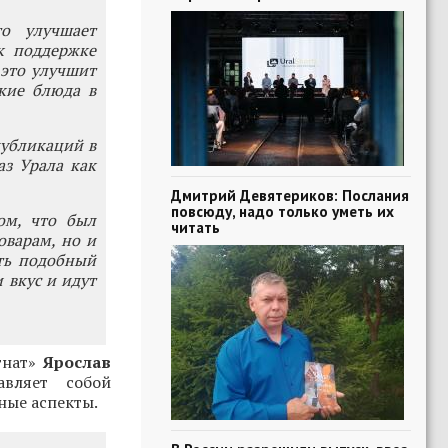
то улучшает
к поддержке
 это улучшит
кие блюда в
публикаций в
аз Урала как
Дмитрий Девятериков: Послания
повсюду, надо только уметь их
ом, что был
читать
оварам, но и
ить подобный
 вкус и идут
нат»
Ярослав
авляет собой
ные аспекты.