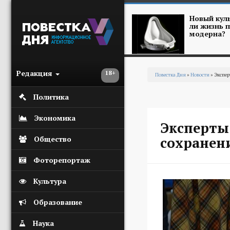
Перейти к основному содержанию
Новый куль
ли жизнь п
модерна?
Редакция
18+
Повестка Дня
»
Новости
» Экспер
Вы здесь
Политика
Экономика
Эксперты:
сохранен
Общество
Фоторепортаж
Культура
Образование
Наука