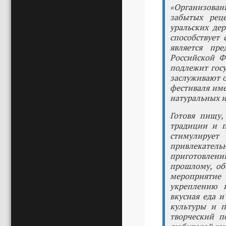
«Организован
забытых рец
уральских де
способствует
является пр
Российской Ф
подлежит гос
заслуживают о
фестиваля им
натуральных и
Готовя пищу,
традиции и п
стимулирует
привлекатель
приготовлени
прошлому, об
мероприятие 
укреплению п
вкусная еда 
культуры и п
творческий п