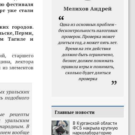
ню фестиваля
Мелихов Андрей
рг уже стали
Одна из основных проблем -
ких городов.
бесконтрольность налоговых
ьске, Перми,
проверок. Проверка может
ем Тагиле и
длиться год, а может пять лет.
Время на эти действия
должно быть ограничено,
ий, старшего
бизнес должен понимать
цина, лектора
правила игры и понимать,
 из элементов
сколько будет длиться
проверка
ых уральских
сь подобного
Главные новости
ые рецепты
 уральским
В Курганской области
народным. В
ФСБ накрыла крупную
янием вообще
нарколабораторию