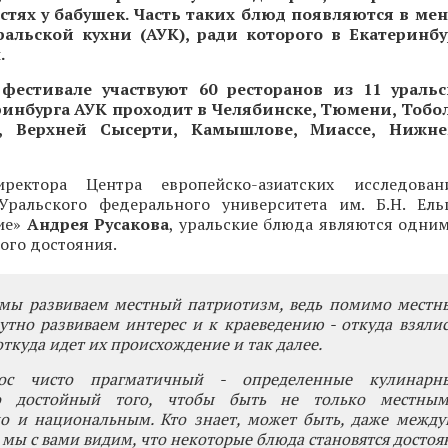
стях у бабушек. Часть таких блюд появляются в ме
ральской кухни (АУК), ради которого в Екатеринбу
.
 фестивале участвуют 60 ресторанов из 11 уральс
инбурга АУК проходит в Челябинске, Тюмени, Тобол
е, Верхней Сысерти, Камышлове, Миассе, Нижн
ектора Центра европейско-азиатских исследован
Уральского федерального университета им. Б.Н. Ель
ие»
Андрея Русакова
, уральские блюда являются одним
ого достояния.
о мы развиваем местный патриотизм, ведь помимо местн
тно развиваем интерес и к краеведению - откуда взяли
откуда идет их происхождение и так далее.
ос чисто прагматичный - определенные кулинарн
но достойный того, чтобы быть не только местным
но и национальным. Кто знает, может быть, даже между
 мы с вами видим, что некоторые блюда становятся досто