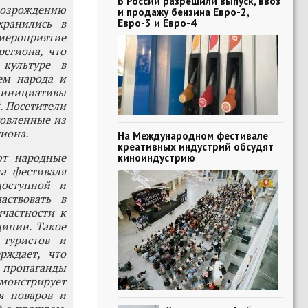
В России разрешили выпуск, ввоз
возрождению
и продажу бензина Евро-2,
хранились в
Евро-3 и Евро-4
 мероприятие
егиона, что
 культуре в
ем народа и
е инициативы
. Посетители
товленные из
иона.
На Международном фестивале
креативных индустрий обсудят
ют народные
киноиндустрию
а фестиваля
доступной и
аствовать в
частности к
диции. Такое
 туристов и
рждает, что
 пропаганды
монстрирует
я поваров и