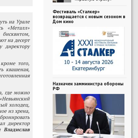
Фестиваль «Сталкер»
возвращается с новым сезоном в
уть на Урале
Дом кино
сь «Металл»
бисквитом,
ют на десерт
у директору
кроме того,
ь квашеная,
риготовленная
Назначен замминистра обороны
РФ
а, где можно
 «Невьянский
ный холодец,
ое из хрена,
бронировать
зал директор
ти
Владислав