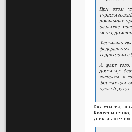
При этом ул
туристически
локальных про
развитие мал
меню, до маст
Фестиваль та
федеральных 
территории с 
А факт того,
достигнут без
жителям, и г
формат для ул
рука об руку», 
Как отметил по
Колесниченко
,
уникальное явле