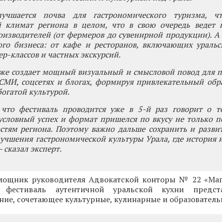
учшается почва для гастрономического туризма, ч
й климат региона в целом, что в свою очередь ведет 
изводителей (от фермеров до сувенирной продукции). А
ого бизнеса: от кафе и ресторанов, включающих уральс
ер-классов и частных экскурсий.
кже создает мощный визуальный и смысловой повод для 
СМИ, соцсетях и блогах, формируя привлекательный обр
богатой культурой.
 что фестиваль проводится уже в 5-й раз говорит о т
условный успех и формат пришелся по вкусу не только п
остям региона. Поэтому важно дальше сохранить и разв
учшения гастрономической культуры Урала, где история и
- сказал эксперт.
мощник руководителя Адвокатской конторы № 22 «Маг
 фестиваль аутентичной уральской кухни предст
ние, сочетающее культурные, кулинарные и образователь