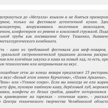
отронуться до «Металла» языком и не бояться примерзн
ерное, только на фестивале аутентичной кухни. Зде
кондитеры, вооружившись молочным шоколадом, 
мом, конфитюром из ревеня и кокосовой стружкой. Пода
льной трубы как посвящение Олегу Тищенко, бывшем
металлургического комбината.
сть - одно из требований фестиваля для шеф-поваров, 
 уральской гастрономической традиции должны раскрыт
ная или копчёная закуска и каша на новый лад, то есть, п
м технологиям или непривычная на вкус.
подобные сеты до конца января предлагают 23 ресторан
а вкус «Белый атом имени Курчатова», «Пламя Аркаима»,
Пень» или «Утиное озеро». Если вы никогда не ели жаре
сту фри, пуховую пшённую кашу, берёзовый луб, морожен
ашки, конфеты из белых грибов, давайте поторопимся 
ь краеведение на тарелках - отличная идея», - расска
о Центра технического творчества Челябинской облас