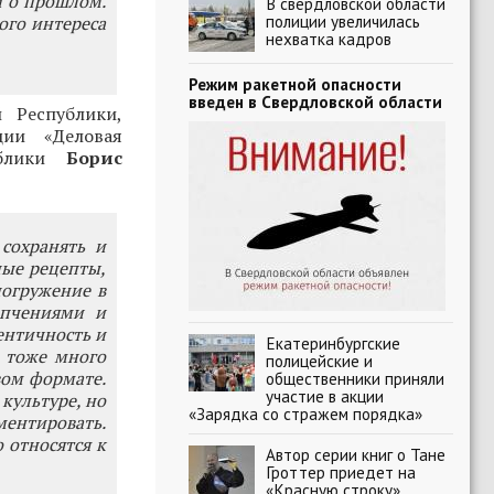
 о прошлом.
В свердловской области
полиции увеличилась
ого интереса
нехватка кадров
Режим ракетной опасности
введен в Свердловской области
 Республики,
ции «Деловая
ублики
Борис
сохранять и
ные рецепты,
погружение в
опчениями и
ентичность и
Екатеринбургские
и тоже много
полицейские и
ом формате.
общественники приняли
участие в акции
культуре, но
«Зарядка со стражем порядка»
ментировать.
о относятся к
Автор серии книг о Тане
Гроттер приедет на
«Красную строку»