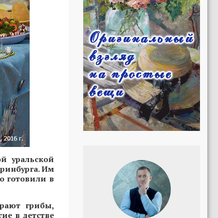
ой уральской
еринбурга. Им
то готовили в
рают грибы,
ие в детстве