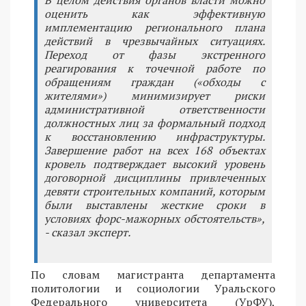
В целом действия органов власти можно
оценить как эффективную
имплементацию регионального плана
действий в чрезвычайных ситуациях.
Переход от фазы экстренного
реагирования к точечной работе по
обращениям граждан («обходы с
жителями») минимизирует риски
административной ответственности
должностных лиц за формальный подход
к восстановлению инфраструктуры.
Завершение работ на всех 168 объектах
кровель подтверждает высокий уровень
договорной дисциплины привлеченных
девяти строительных компаний, которым
были выставлены жесткие сроки в
условиях форс-мажорных обстоятельств»,
- сказал эксперт.
По словам магистранта департамента
политологии и социологии Уральского
Федерального университета (УрФУ),