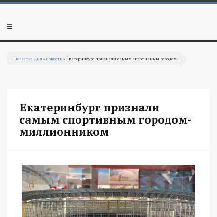
Перейти к основному содержанию
Мобильное
меню
Повестка Дня
»
Новости
» Екатеринбург признали самым спортивным городом...
Вы здесь
Екатеринбург признали
самым спортивным городом-
миллионником