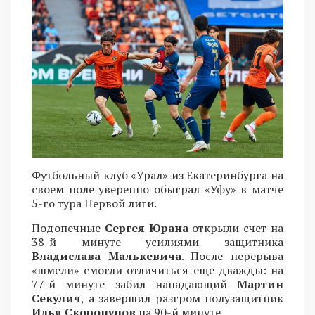
Футбольный клуб «Урал» из Екатеринбурга на
своем поле уверенно обыграл «Уфу» в матче
5-го тура Первой лиги.
Подопечные
Сергея Юрана
открыли счет на
38-й минуте усилиями защитника
Владислава Малькевича
. После перерыва
«шмели» смогли отличиться еще дважды: на
77-й минуте забил нападающий
Мартин
Секулич
, а завершил разгром полузащитник
Илья Скоропупов
на 90-й минуте.