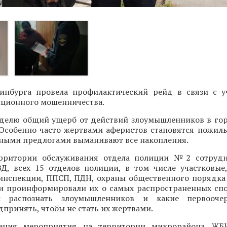
инбурга провела профилактический рейд в связи с 
нционного мошенничества.
делю общий ущерб от действий злоумышленников в го
 Особенно часто жертвами аферистов становятся пожилы
зными предлогами выманивают все накопления.
ерритории обслуживания отдела полиции №2 сотрудн
Д, всех 15 отделов полиции, в том числе участковые
оинспекции, ППСП, ПДН, охраны общественного порядка
и проинформировали их о самых распространенных спо
ак распознать злоумышленников и какие первооч
принять, чтобы не стать их жертвами.
ения мероприятия на территории микрорайона ЖБ