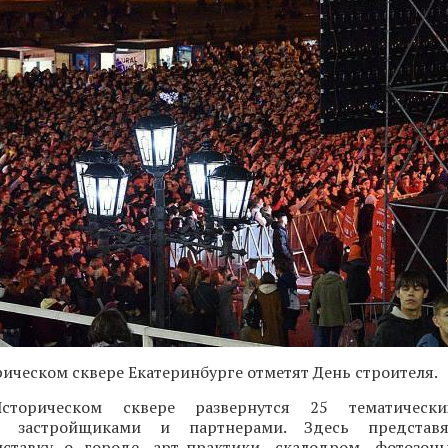
орическом сквере Екатеринбурге отметят День строителя.
торическом сквере развернутся 25 тематически
х застройщиками и партнерами. Здесь представ
ыставку о городе, арт-практики, скалодром, фотозон