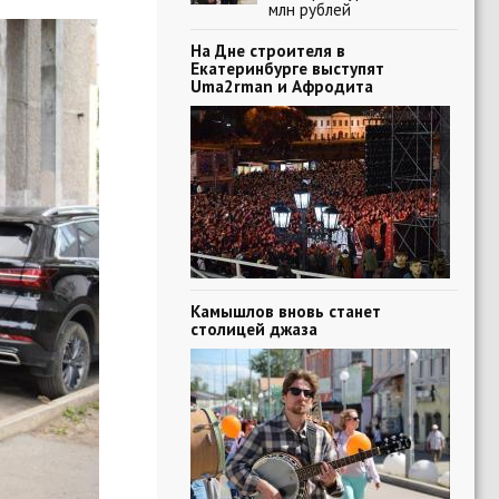
млн рублей
На Дне строителя в
Екатеринбурге выступят
Uma2rman и Афродита
Камышлов вновь станет
столицей джаза