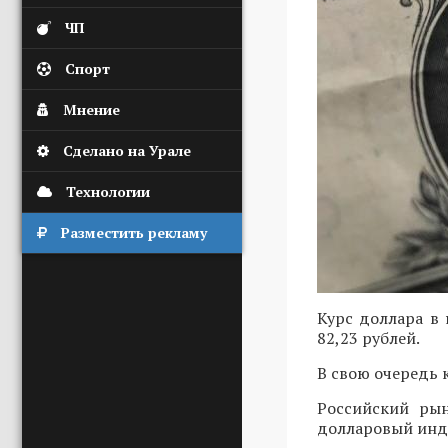
ЧП
Спорт
Мнение
Сделано на Урале
Технологии
Разместить рекламу
Курс доллара в 
82,23 рублей.
В свою очередь к
Российский рын
долларовый инде