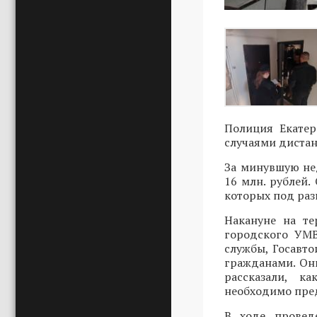
Полиция Екатер
случаями диста
За минувшую не
16 млн. рублей.
которых под ра
Накануне на т
городского УМВ
службы, Госавт
гражданами. Он
рассказали, к
необходимо пред
В ходе провед