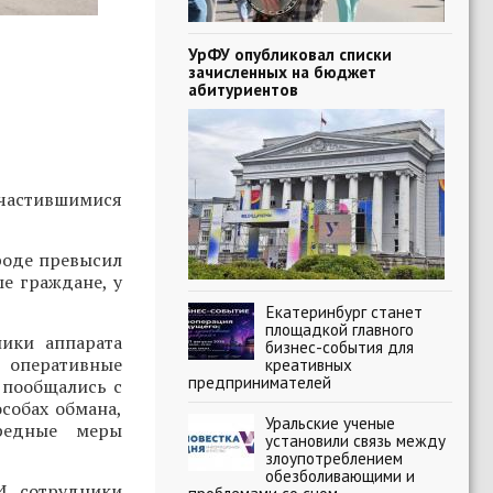
УрФУ опубликовал списки
зачисленных на бюджет
абитуриентов
участившимися
роде превысил
е граждане, у
Екатеринбург станет
площадкой главного
ики аппарата
бизнес-события для
, оперативные
креативных
предпринимателей
 пообщались с
собах обмана,
Уральские ученые
ередные меры
установили связь между
злоупотреблением
обезболивающими и
И сотрудники