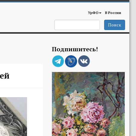
УрФО
В России
Поиск
Подпишитесь!
лей