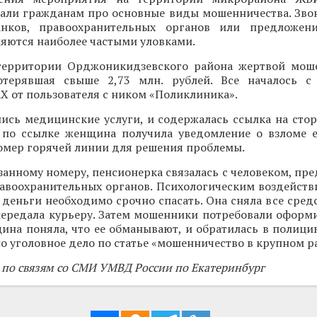
зали гражданам про основные виды мошенничества. Зво
анков, правоохранительных органов или предложен
яются наиболее частыми уловками.
территории Орджоникидзевского района жертвой мош
отерявшая свыше 2,73 млн. рублей. Все началось с
 от пользователя с ником «Поликлиника».
ись медицинские услуги, и содержалась ссылка на стор
 по ссылке женщина получила уведомление о взломе е
номер горячей линии для решения проблемы.
занному номеру, пенсионерка связалась с человеком, п
авоохранительных органов. Психологическим воздейств
 деньги необходимо срочно спасать. Она сняла все средс
передала курьеру. Затем мошенники потребовали оформи
ина поняла, что ее обманывают, и обратилась в полици
о уголовное дело по статье «мошенничество в крупном р
 по связям со СМИ УМВД России по Екатеринбург