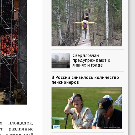
Свердловчан
предупреждают о
ливнях и граде
В России снизилось количество
пенсионеров
х площадок,
ят различные
ы, настольный