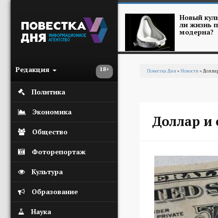
Перейти к основному содержанию
Новый куль
ли жизнь п
модерна?
Редакция
18+
Повестка Дня
»
Новости
» Доллар
Вы здесь
Политика
Экономика
Доллар и 
Общество
Фоторепортаж
Культура
Образование
Наука