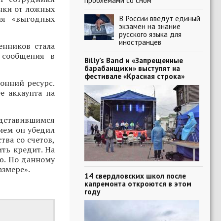
проблемами со сном
нки от ложных
ия «выгодных
В России введут единый
экзамен на знание
русского языка для
иностранцев
енников стала
 сообщения в
Billy’s Band и «Запрещенные
барабанщики» выступят на
фестивале «Красная строка»
онний ресурс.
е аккаунта на
редставившимся
ием он убедил
тва со счетов,
ть кредит. На
ю. По данному
азмере».
14 свердловских школ после
капремонта откроются в этом
году