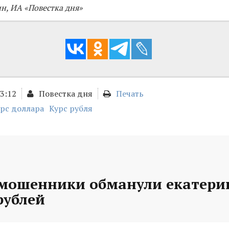
н, ИА «Повестка дня»
13:12
Повестка дня
Печать
рс доллара
Курс рубля
 мошенники обманули екатери
рублей