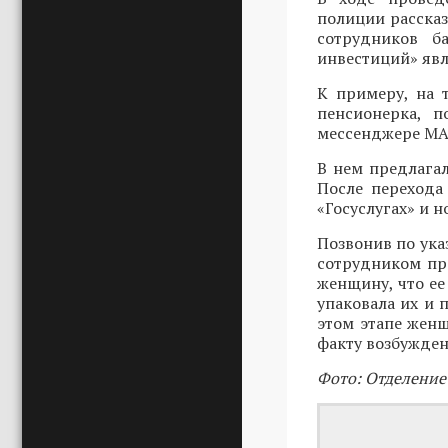
полиции расска
сотрудников б
инвестиций» явл
К примеру, на 
пенсионерка, п
мессенджере MAX
В нем предлагал
После перехода
«Госуслугах» и 
Позвонив по ука
сотрудником пр
женщину, что ее
упаковала их и 
этом этапе женщ
факту возбужден
Фото: Отделение