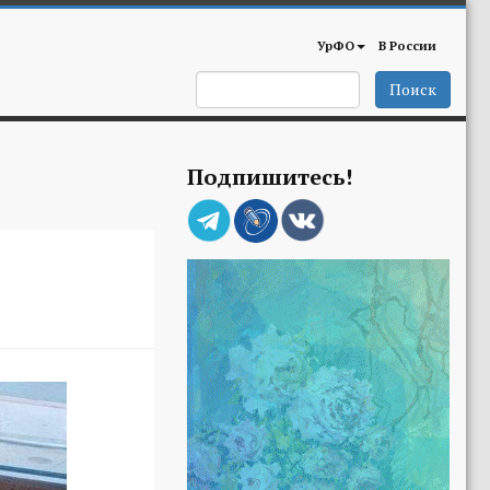
УрФО
В России
Поиск
Подпишитесь!