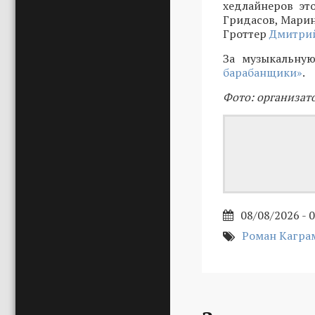
хедлайнеров эт
Гридасов, Марин
Гроттер
Дмитрий
За музыкальную
барабанщики»
.
Фото: организат
08/08/2026 - 
Роман Кагра