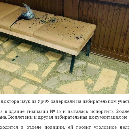
 доктора наук из УрФУ задержали на избирательном участ
 в здание гимназии №13 и пыталась испортить бюлле
на. Бюллетени и другая избирательная документация не 
ходится в отделе полиции, ей грозит уголовное дел