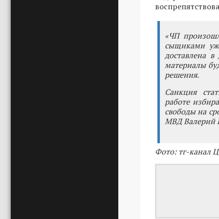
воспрепятствов
«ЧП произошл
сыщиками уже
доставлена в
материалы буд
решения.
Санкция стат
работе избира
свободы на ср
МВД Валерий 
Фото: тг-канал 