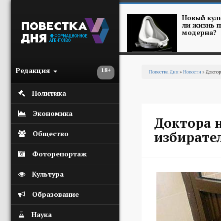
Перейти к основному содержанию
Новый куль
ли жизнь п
модерна?
Редакция
18+
Повестка Дня
»
Новости
» Доктор
Вы здесь
Политика
Экономика
Доктора 
избирател
Общество
Фоторепортаж
Культура
Образование
Наука