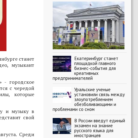
Екатеринбург станет
нбурге станет
площадкой главного
део, музыкант
бизнес-события для
креативных
предпринимателей
» - городское
тся с чередой
Уральские ученые
илы, которые
установили связь между
злоупотреблением
обезболивающими и
проблемами со сном
ру и музыку в
едставит свой
В России введут единый
экзамен на знание
русского языка для
вгуста. Среди
иностранцев