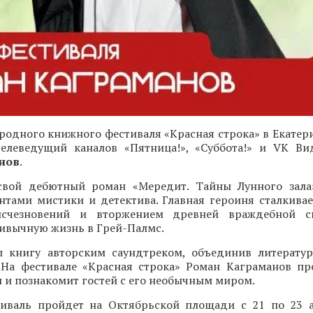
одного книжного фестиваля «Красная строка» в Екатери
 телеведущий каналов «Пятница!», «Суббота!» и VK Ви
нов
.
свой дебютный роман «Мередит. Тайны Лунного зала
нтами мистики и детектива. Главная героиня сталкивае
исчезновений и вторжением древней враждебной с
ивычную жизнь в Грей-Палмс.
 книгу авторским саундтреком, объединив литерату
 На фестивале «Красная строка» Роман Каграманов пр
и познакомит гостей с его необычным миром.
иваль пройдет на Октябрьской площади с 21 по 23 а