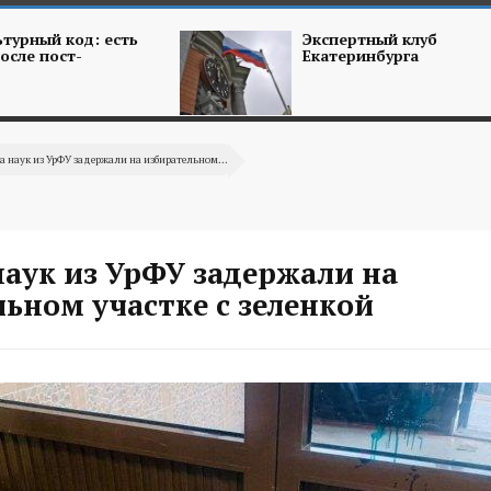
турный код: есть
Экспертный клуб
осле пост-
Екатеринбурга
а наук из УрФУ задержали на избирательном...
наук из УрФУ задержали на
ьном участке с зеленкой