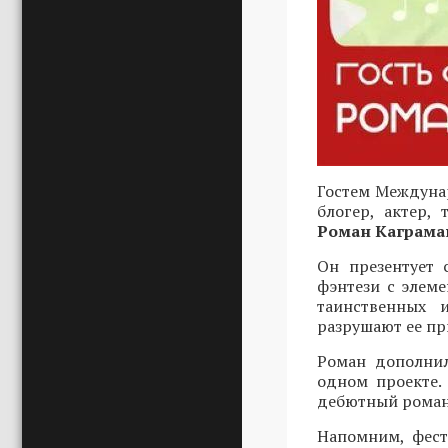
Гостем Междунар
блогер, актер,
Роман Каграма
Он презентует 
фэнтези с элеме
таинственных 
разрушают ее пр
Роман дополнил
одном проекте.
дебютный роман 
Напомним, фест