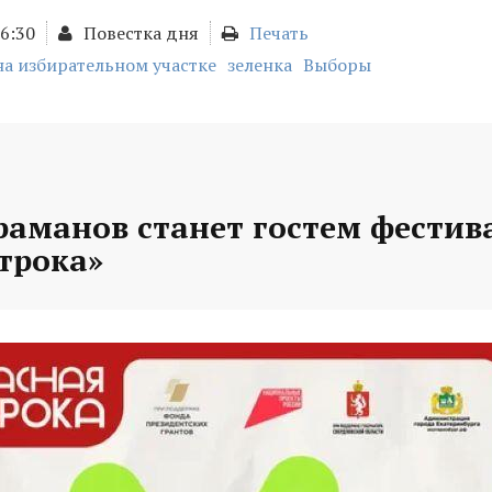
16:30
Повестка дня
Печать
а избирательном участке
зеленка
Выборы
раманов станет гостем фестив
трока»