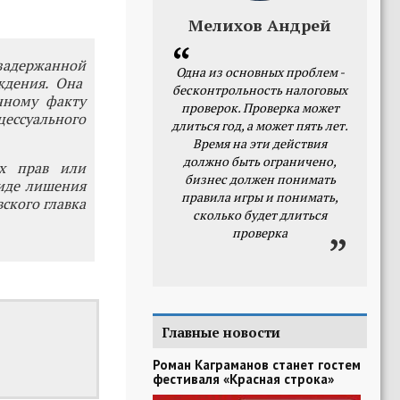
Мелихов Андрей
задержанной
Одна из основных проблем -
ждения. Она
бесконтрольность налоговых
нному факту
проверок. Проверка может
цессуального
длиться год, а может пять лет.
Время на эти действия
должно быть ограничено,
ых прав или
бизнес должен понимать
виде лишения
правила игры и понимать,
вского главка
сколько будет длиться
проверка
Главные новости
Роман Каграманов станет гостем
фестиваля «Красная строка»