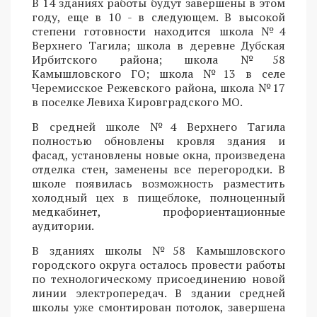
В 14 зданиях работы будут завершены в этом
году, еще в 10 - в следующем. В высокой
степени готовности находится школа №4
Верхнего Тагила; школа в деревне Дубская
Ирбитского района; школа №58
Камышловского ГО; школа №13 в селе
Черемисское Режевского района, школа №17
в поселке Левиха Кировградского МО.
В средней школе №4 Верхнего Тагила
полностью обновлены кровля здания и
фасад, установлены новые окна, произведена
отделка стен, заменены все перегородки. В
школе появилась возможность разместить
холодный цех в пищеблоке, полноценный
медкабинет, профориентационные
аудитории.
В зданиях школы №58 Камышловского
городского округа осталось провести работы
по технологическому присоединению новой
линии электропередач. В здании средней
школы уже смонтирован потолок, завершена