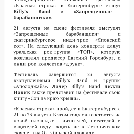
«Красная строка» в Екатеринбурге станут
Billy’s Band
и
«Запрещенные
барабанщики»
.
21 августа на сцене фестиваля выступят
«Запрещенные барабанщики» и
екатеринбургское инди-трио «Японский
кот». На следующий день концерты дадут
уральская рок-группа «ТОП», которую
возглавлял продюсер Евгений Горенбург, и
инди-рок-коллектив «друнк».
Фестиваль завершится 23 августа
выступлениями Billy’s Band и группы
«Аполоджайз». Лидер Billy’s Band
Билли
Новик
также представит на фестивале свою
книгу «Сон на краю крыши».
«Красная строка» пройдет в Екатеринбурге с
21 по 23 августа. В этом году она состоится на
новой площадке - читателей, писателей и
издателей будут ждать не в Историческом
сквере, а на Октябрьской площади.