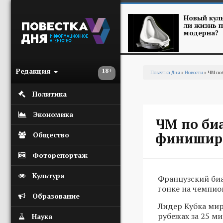
Перейти к основному содержанию
Новый куль
ли жизнь п
модерна?
Редакция
18+
Повестка Дня
»
Новости
» ЧМ по 
Вы здесь
Политика
Экономика
ЧМ по би
финиширо
Общество
Фоторепортаж
Культура
Французский биа
гонке на чемпио
Образование
Лидер Кубка мир
рубежах за 25 ми
Наука