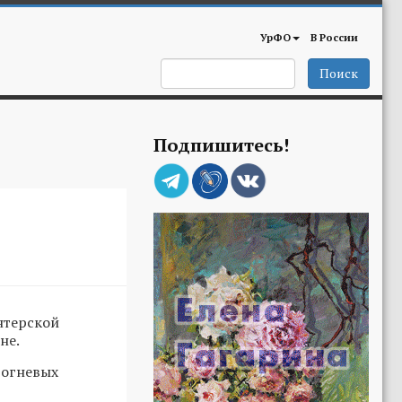
УрФО
В России
Поиск
Подпишитесь!
нтерской
не.
 огневых