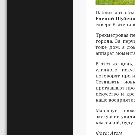
Паблик-арт-объ
Еленой Шубен
сквере Екатерин
Трехметровая пе
города. За пер
тоже дом, а до
аппарат момента
В этот же день,
уличного иску
поговорят про и
Создавать нов
приглашают прог
искусство и кр
наше восприятие
Маршрут прохо
экскурсии увидя
классикой, буду
Фото: Атом