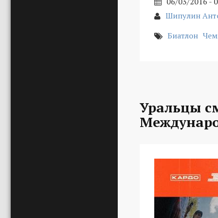
06/03/2016 - 
Шипулин Ант
Биатлон
Чем
Уральцы с
Междунаро