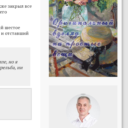
кже закрыл все
его
ий шестое
 и отставший
пе, но я
трельба, ни