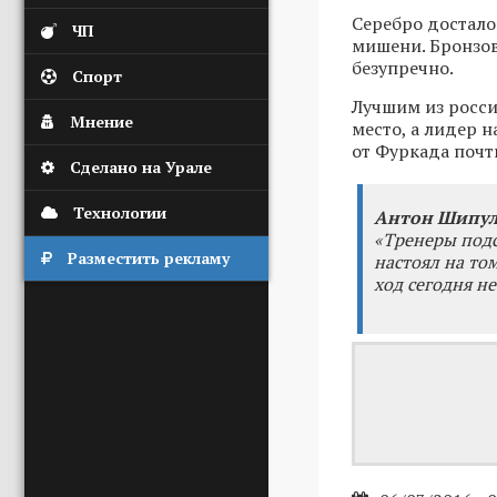
Серебро достало
ЧП
мишени. Бронзов
безупречно.
Спорт
Лучшим из росси
Мнение
место, а лидер 
от Фуркада почт
Сделано на Урале
Технологии
Антон Шипул
«Тренеры подск
Разместить рекламу
настоял на том
ход сегодня н