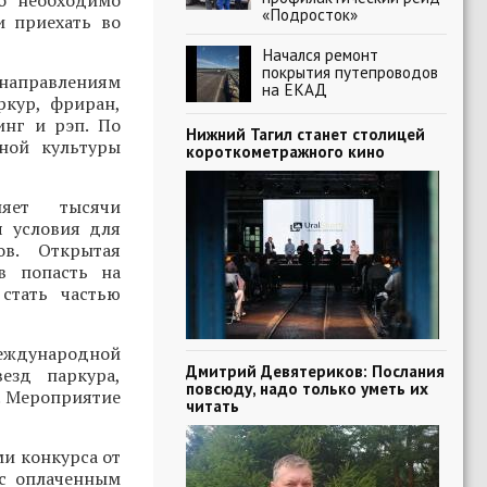
о необходимо
«Подросток»
и приехать во
Начался ремонт
покрытия путепроводов
 направлениям
на ЕКАД
ркур, фриран,
инг и рэп. По
Нижний Тагил станет столицей
ной культуры
короткометражного кино
няет тысячи
я условия для
ов. Открытая
в попасть на
стать частью
Международной
Дмитрий Девятериков: Послания
езд паркура,
повсюду, надо только уметь их
. Мероприятие
читать
ми конкурса от
 с оплаченным