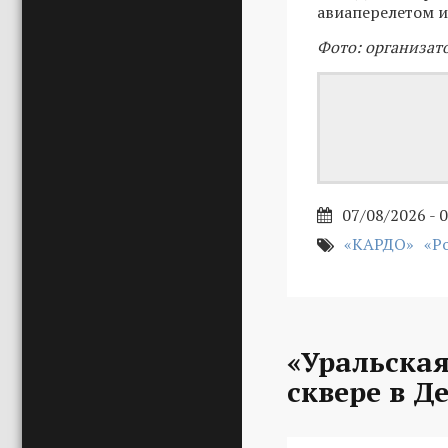
авиаперелетом и
Фото: организат
07/08/2026 - 
«КАРДО»
«Р
«Уральская
сквере в Д