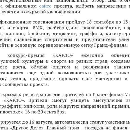
межрегиональный или национальный отбор. Для этог
 на официальном
сайте
проекта, выбрать направление 
 участия в открытой квалификации.
фикационные соревнования пройдут 18 сентября по 13
ры и спорта: BMX, скейтбординг, роллерблейдинг, па
нг, хип-хоп, брейкинг, диджеинг, граффити, кикскутер
лений сильнейшие спортсмены и представители улич
ыйти в основную соревновательную сетку Гранд-финала.
ая конкурс-премия «КАРДО» ежегодно объеди
 уличной культуры и спорта из разных стран, создава
ного роста, обмена опытом и реализации талант
становится еще одной возможностью для участнико
ку сезона, продемонстрировать свое мастерство и 
 сообщества проекта.
открылась регистрация для зрителей на Гранд-финал 
и «КАРДО». Зрители смогут увидеть выступления зв
граффити, хип-хопа, рэпа и других направлений премии
востоке с 16 по 20 сентября.
трируется до 16 августа, автоматически станут участника
кта «Другое Дело». Главный приз - поездка на финал