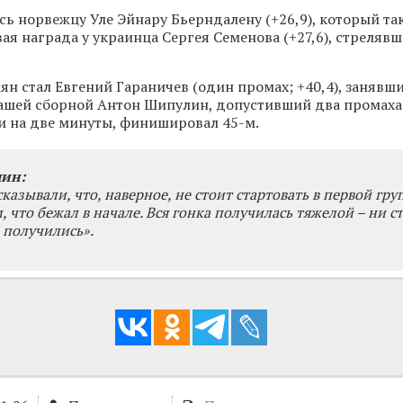
сь норвежцу Уле Эйнару Бьерндалену (+26,9), который та
ая награда у украинца Сергея Семенова (+27,6), стрелявш
ян стал Евгений Гараничев (один промах; +40,4), занявш
нашей сборной Антон Шипулин, допустивший два промаха
и на две минуты, финишировал 45-м.
ин:
азывали, что, наверное, не стоит стартовать в первой груп
, что бежал в начале. Вся гонка получилась тяжелой – ни с
е получились».