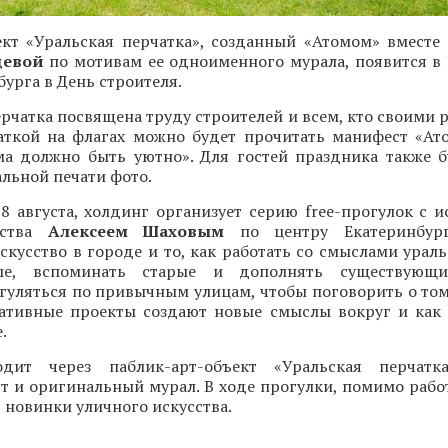
ект «Уральская перчатка», созданный «Атомом» вместе
цевой
по мотивам ее одноименного мурала, появится в
бурга в День строителя.
рчатка посвящена труду строителей и всем, кто своими 
чаткой на флагах можно будет прочитать манифест «Ато
ма должно быть уютно». Для гостей праздника также б
льной печати фото.
 8 августа, холдинг организует серию free-прогулок с 
сства
Алексеем Шаховым
по центру Екатеринбург
скусство в городе и то, как работать со смыслами урал
ые, вспоминать старые и дополнять существующ
уляться по привычным улицам, чтобы поговорить о том,
еативные проекты создают новые смыслы вокруг и как 
.
дит через паблик-арт-объект «Уральская перчатка
т и оригинальный мурал. В ходе прогулки, помимо рабо
т новинки уличного искусства.