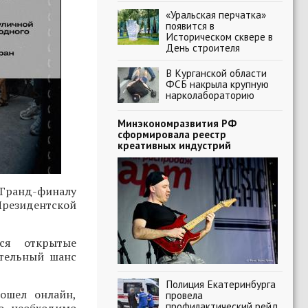
«Уральская перчатка»
появится в
Историческом сквере в
День строителя
В Курганской области
ФСБ накрыла крупную
нарколабораторию
Минэкономразвития РФ
сформировала реестр
креативных индустрий
Гранд-финалу
Президентской
ся открытые
ительный шанс
Полиция Екатеринбурга
ошел онлайн,
провела
профилактический рейд