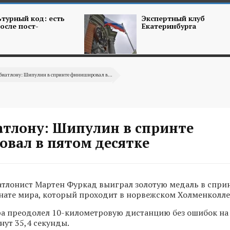
турный код: есть
Экспертный клуб
осле пост-
Екатеринбурга
биатлону: Шипулин в спринте финишировал в...
атлону: Шипулин в спринте
вал в пятом десятке
тлонист Мартен Фуркад выиграл золотую медаль в спри
нате мира, который проходит в норвежском Холменколле
а преодолел 10-километровую дистанцию без ошибок на
нут 35,4 секунды.