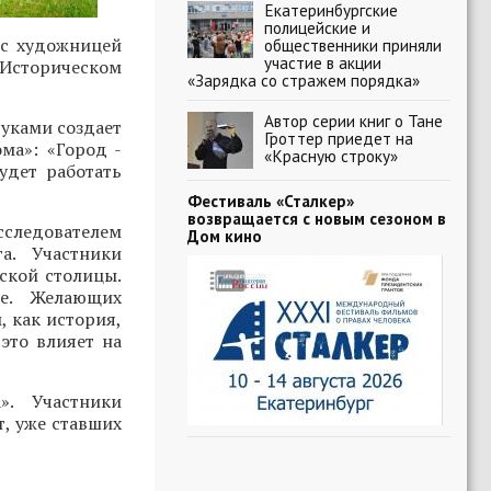
Екатеринбургские
полицейские и
 с художницей
общественники приняли
участие в акции
 Историческом
«Зарядка со стражем порядка»
Автор серии книг о Тане
руками создает
Гроттер приедет на
ма»: «Город -
«Красную строку»
удет работать
Фестиваль «Сталкер»
возвращается с новым сезоном в
исследователем
Дом кино
а. Участники
ьской столицы.
ие. Желающих
 как история,
это влияет на
». Участники
т, уже ставших