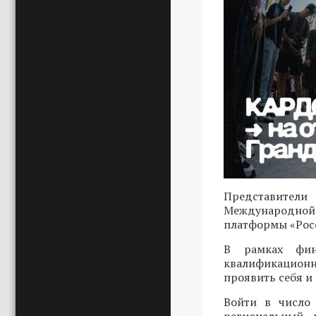
Представители
Международной 
платформы «Росс
В рамках фин
квалификационн
проявить себя и
Войти в число 