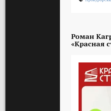
Роман Каг
«Красная с