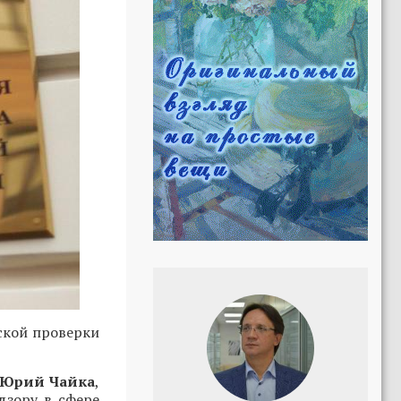
рской проверки
Юрий Чайка
,
дзору в сфере