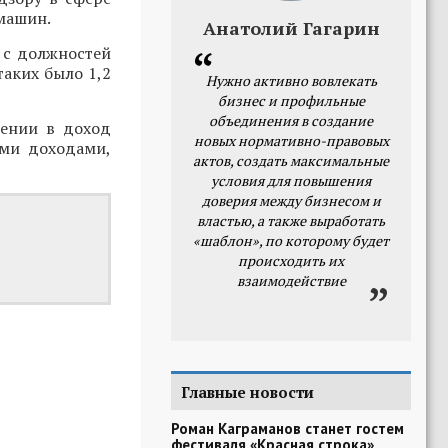
 машин.
Анатолий Гагарин
 с должностей
таких было 1,2
Нужно активно вовлекать
бизнес и профильные
объединения в создание
щении в доход
новых нормативно-правовых
ыми доходами,
актов, создать максимальные
условия для повышения
доверия между бизнесом и
властью, а также выработать
«шаблон», по которому будет
происходить их
взаимодействие
Главные новости
Роман Каграманов станет гостем
фестиваля «Красная строка»