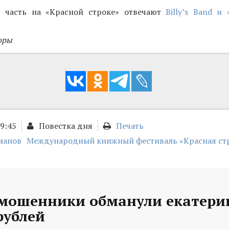
 часть на «Красной строке» отвечают
Billy’s Band и
оры
09:45
Повестка дня
Печать
манов
Международный книжный фестиваль «Красная ст
 мошенники обманули екатери
рублей