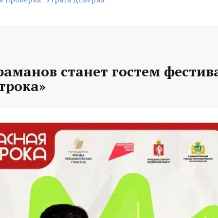
раманов станет гостем фестив
трока»