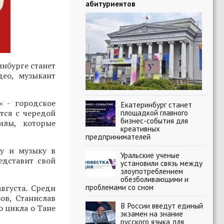
абитуриентов
нбурге станет
део, музыкант
» - городское
Екатеринбург станет
тся с чередой
площадкой главного
бизнес-события для
илы, которые
креативных
предпринимателей
ру и музыку в
Уральские ученые
едставит свой
установили связь между
злоупотреблением
обезболивающими и
проблемами со сном
вгуста. Среди
ов, Станислав
В России введут единый
о цикла о Тане
экзамен на знание
русского языка для