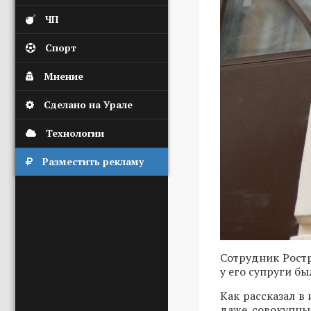
ЧП
Спорт
Мнение
Сделано на Урале
Технологии
Разместить рекламу
Сотрудник Ростр
у его супруги б
Как рассказал 
даже совокупны