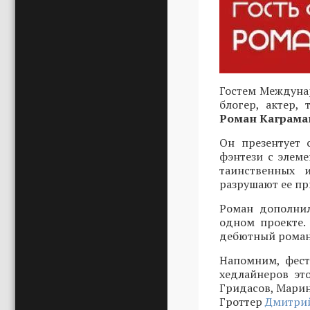
Гостем Междунар
блогер, актер,
Роман Каграма
Он презентует 
фэнтези с элеме
таинственных 
разрушают ее пр
Роман дополнил
одном проекте.
дебютный роман 
Напомним, фест
хедлайнеров эт
Гридасов, Марин
Гроттер
Дмитрий