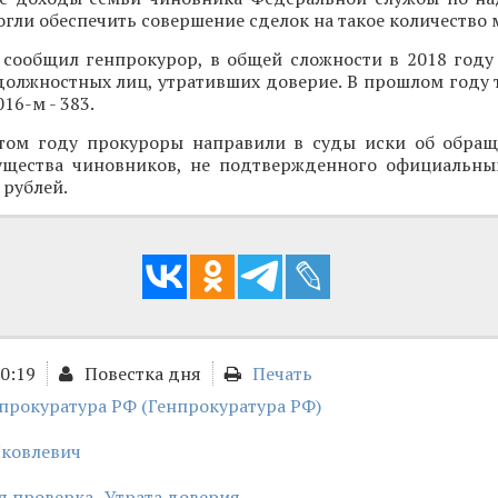
огли обеспечить совершение сделок на такое количество
к сообщил генпрокурор, в общей сложности в 2018 году
должностных лиц, утративших доверие. В прошлом году 
016-м - 383.
этом году прокуроры направили в суды иски об обра
ущества чиновников, не подтвержденного официальн
 рублей.
20:19
Повестка дня
Печать
прокуратура РФ (Генпрокуратура РФ)
Яковлевич
я проверка
Утрата доверия