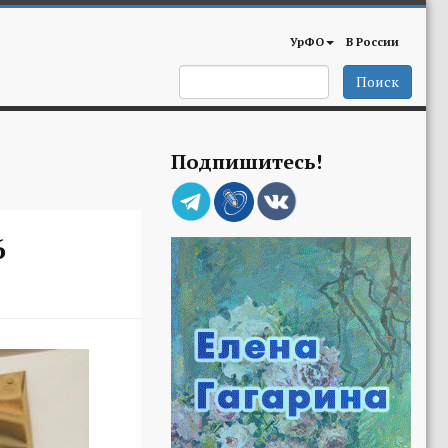
УрФО
В России
Поиск
Подпишитесь!
6