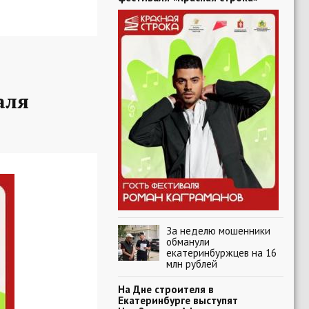
аля
За неделю мошенники
обманули
екатеринбуржцев на 16
млн рублей
На Дне строителя в
Екатеринбурге выступят