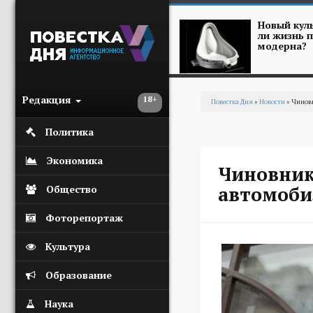
Перейти к основному содержанию
Новый куль
ли жизнь п
модерна?
Редакция
18+
Повестка Дня
»
Новости
» Чиновн
Вы здесь
Политика
Экономика
Чиновник
автомоби
Общество
Фоторепортаж
Культура
Образование
Наука