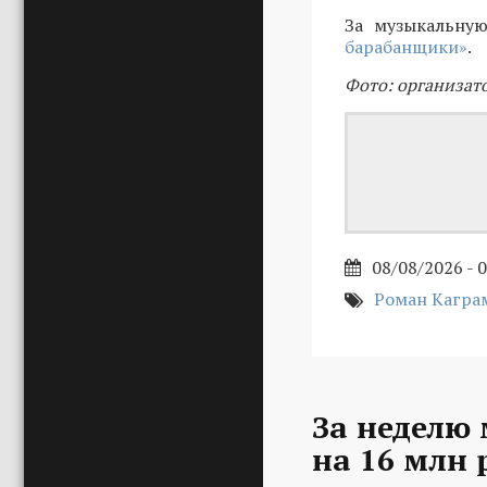
За музыкальную
барабанщики»
.
Фото: организат
08/08/2026 - 
Роман Кагра
За неделю
на 16 млн 