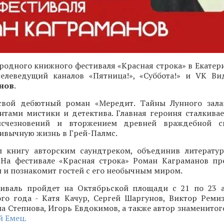
одного книжного фестиваля «Красная строка» в Екатери
 телеведущий каналов «Пятница!», «Суббота!» и VK Ви
нов
.
свой дебютный роман «Мередит. Тайны Лунного зала
нтами мистики и детектива. Главная героиня сталкивае
исчезновений и вторжением древней враждебной с
ивычную жизнь в Грей-Палмс.
 книгу авторским саундтреком, объединив литерату
 На фестивале «Красная строка» Роман Каграманов пр
и познакомит гостей с его необычным миром.
иваль пройдет на Октябрьской площади с 21 по 23 а
ого года - Катя Качур, Сергей Шаргунов, Виктор Ремиз
а Степнова, Игорь Евдокимов, а также автор знаменитог
 Емец.