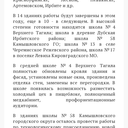
Артемовском, Ирбите и др.
В 14 зданиях работы будут завершены в этом
году, еще в 10 - в следующем. В высокой
степени готовности находится школа №4
Верхнего Тагила; школа в деревне Дубская
Ирбитского района; школа №58
Камышловского ГО; школа №13 в селе
Черемисское Режевского района, школа №17
в поселке Левиха Кировградского МО.
В средней школе №4 Верхнего Тагила
полностью обновлены кровля здания и
фасад, установлены новые окна, произведена
отделка стен, заменены все перегородки. В
школе появилась возможность разместить
холодный цех в пищеблоке, полноценный
медкабинет, профориентационные
аудитории.
В зданиях школы №58 Камышловского
городского округа осталось провести работы
по технологическому присоединению новой