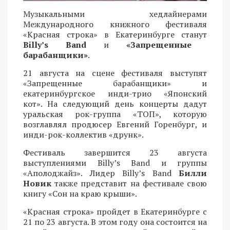
Музыкальными хедлайнерами
Международного книжного фестиваля
«Красная строка» в Екатеринбурге станут
Billy’s Band
и
«Запрещенные
барабанщики»
.
21 августа на сцене фестиваля выступят
«Запрещенные барабанщики» и
екатеринбургское инди-трио «Японский
кот». На следующий день концерты дадут
уральская рок-группа «ТОП», которую
возглавлял продюсер Евгений Горенбург, и
инди-рок-коллектив «друнк».
Фестиваль завершится 23 августа
выступлениями Billy’s Band и группы
«Аполоджайз». Лидер Billy’s Band
Билли
Новик
также представит на фестивале свою
книгу «Сон на краю крыши».
«Красная строка» пройдет в Екатеринбурге с
21 по 23 августа. В этом году она состоится на