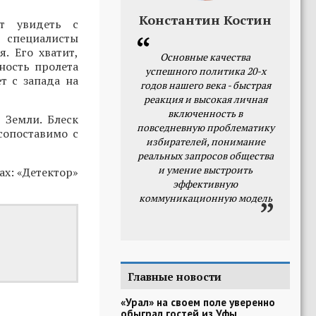
Константин Костин
т увидеть с
 специалисты
. Его хватит,
Основные качества
ность пролета
успешного политика 20-х
т с запада на
годов нашего века - быстрая
реакция и высокая личная
включенность в
 Земли. Блеск
повседневную проблематику
сопоставимо с
избирателей, понимание
реальных запросов общества
и умение выстроить
ах: «Детектор»
эффективную
коммуникационную модель
Главные новости
«Урал» на своем поле уверенно
обыграл гостей из Уфы