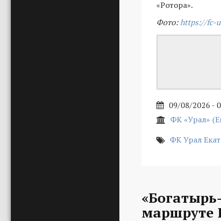
«Ротора».
Фото:
https://fc-u
09/08/2026 - 
ФК «Урал» (Е
ФК Урал Ека
«Богатырь-
маршруте 