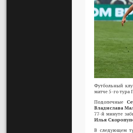
Футбольный клу
матче 5-го тура 
Подопечные
С
Владислава Ма
77-й минуте за
Илья Скоропу
В следующем ту