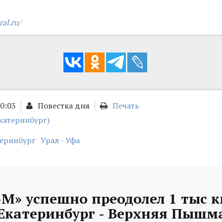
ral.ru/
00:03
Повестка дня
Печать
катеринбург)
теринбург
Урал - Уфа
М» успешно преодолел 1 тыс к
Екатеринбург - Верхняя Пышм