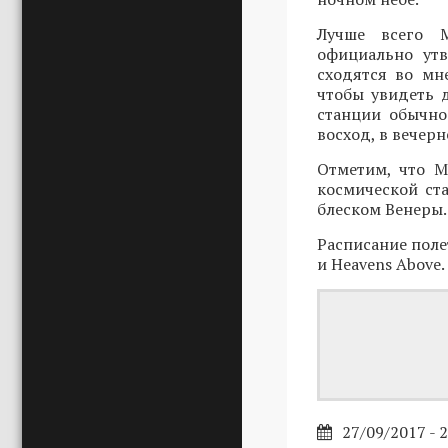
Лучше всего 
официально ут
сходятся во мн
чтобы увидеть 
станции обычно
восход, в вечерн
Отметим, что М
космической ст
блеском Венеры.
Расписание поле
и Heavens Above.
27/09/2017 - 