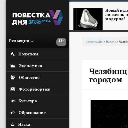
Перейти к основному содержанию
Новый куль
ли жизнь п
модерна?
Редакция
18+
Повестка Дня
»
Новости
» Челяби
Вы здесь
Политика
Экономика
Челябинц
городом
Общество
Фоторепортаж
Культура
Образование
Наука