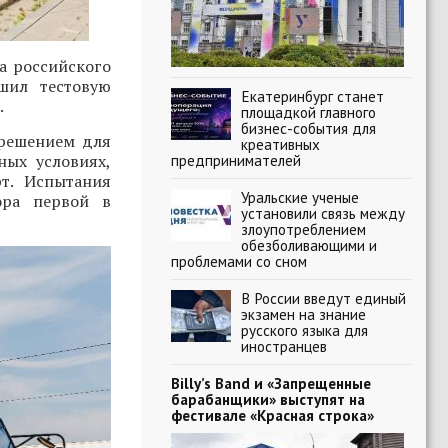
а российского
шил тестовую
Екатеринбург станет
.
площадкой главного
бизнес-события для
 решением для
креативных
ных условиях,
предпринимателей
т. Испытания
Уральские ученые
ора первой в
установили связь между
злоупотреблением
обезболивающими и
проблемами со сном
В России введут единый
экзамен на знание
русского языка для
иностранцев
Billy’s Band и «Запрещенные
барабанщики» выступят на
фестивале «Красная строка»