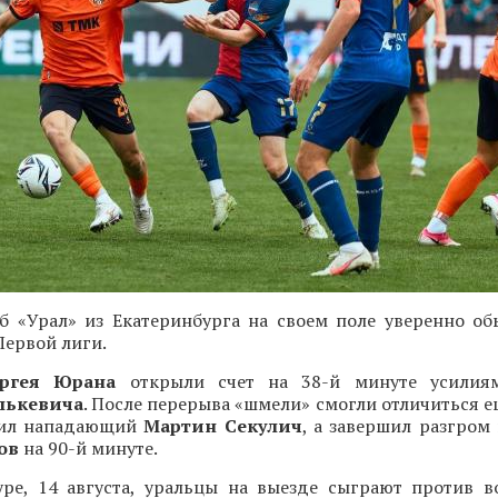
б «Урал» из Екатеринбурга на своем поле уверенно об
Первой лиги.
ергея Юрана
открыли счет на 38-й минуте усилия
лькевича
. После перерыва «шмели» смогли отличиться 
бил нападающий
Мартин Секулич
, а завершил разгром
пов
на 90-й минуте.
ре, 14 августа, уральцы на выезде сыграют против в