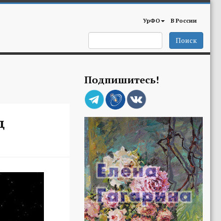
УрФО
В России
Поиск
Подпишитесь!
д