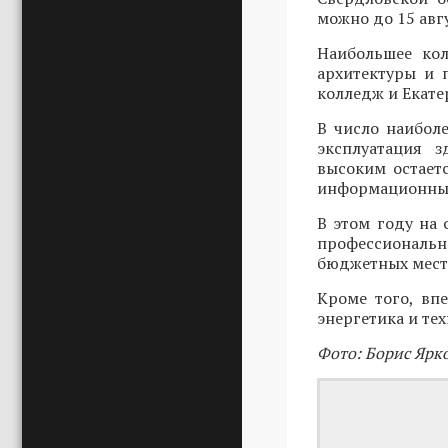
можно до 15 авгу
Наибольшее кол
архитектуры и 
колледж и Екате
В число наибол
эксплуатация 
высоким остает
информационных
В этом году на 
профессионально
бюджетных мест 
Кроме того, вп
энергетика и те
Фото: Борис Ярк