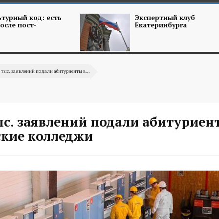
турный код: есть
Экспертный клуб
осле пост-
Екатеринбурга
7 тыс. заявлений подали абитуриенты в...
ыс. заявлений подали абитуриен
ские колледжи