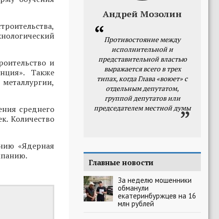
Андрей Мозолин
троительства,
хнологический
Противостояние между
исполнительной и
представительной властью
роительство и
выражается всего в трех
нция». Также
типах, когда Глава «воюет» с
 металлургии,
отдельным депутатом,
группой депутатов или
председателем местной думы
ения среднего
к. Количество
ению «Ядерная
мпанию.
Главные новости
За неделю мошенники
обманули
екатеринбуржцев на 16
млн рублей