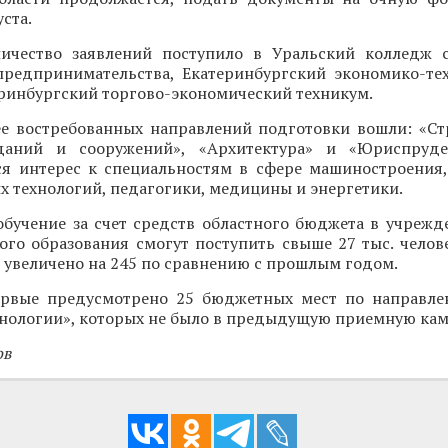
ста.
ичество заявлений поступило в Уральский колледж с
предпринимательства, Екатеринбургский экономико-те
ринбургский торгово-экономический техникум.
ее востребованных направлений подготовки вошли: «Ст
зданий и сооружений», «Архитектура» и «Юриспруде
ся интерес к специальностям в сфере машиностроения,
 технологий, педагогики, медицины и энергетики.
обучение за счет средств областного бюджета в учрежд
го образования смогут поступить свыше 27 тыс. челове
увеличено на 245 по сравнению с прошлым годом.
ервые предусмотрено 25 бюджетных мест по направл
хнологии», которых не было в предыдущую приемную ка
ов