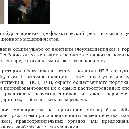
инбурга провела профилактический рейд в связи с 
нционного мошенничества.
делю общий ущерб от действий злоумышленников в го
 Особенно часто жертвами аферистов становятся пожилы
зными предлогами выманивают все накопления.
ерритории обслуживания отдела полиции №2 сотрудн
Д, всех 15 отделов полиции, в том числе участковые
оинспекции, ППСП, ПДН, охраны общественного порядка
и проинформировали их о самых распространенных спо
ак распознать злоумышленников и какие первооч
принять, чтобы не стать их жертвами.
ения мероприятия на территории микрорайона ЖБ
зали гражданам про основные виды мошенничества. Зво
анков, правоохранительных органов или предложен
яются наиболее частыми уловками.