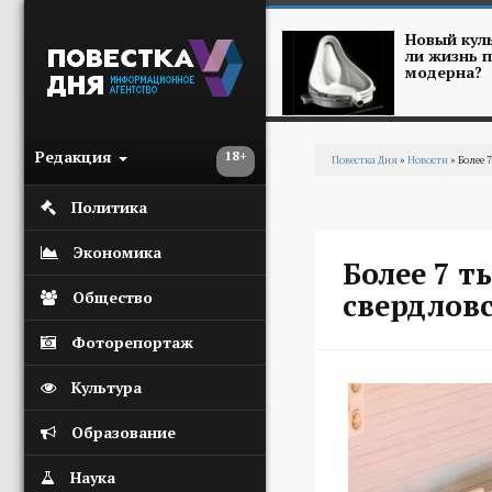
Перейти к основному содержанию
Новый куль
ли жизнь п
модерна?
Редакция
18+
Повестка Дня
»
Новости
» Более 
Вы здесь
Политика
Экономика
Более 7 т
свердлов
Общество
Фоторепортаж
Культура
Образование
Наука