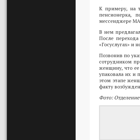
К примеру, на 
пенсионерка, п
мессенджере MAX
В нем предлагал
После перехода
«Госуслугах» и 
Позвонив по ука
сотрудником пр
женщину, что ее
упаковала их и 
этом этапе женщ
факту возбужден
Фото: Отделение