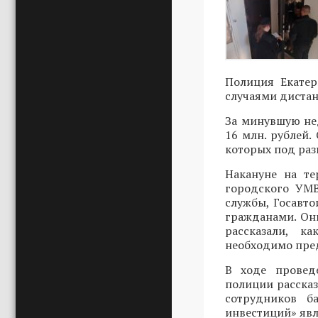
Полиция Екатер
случаями диста
За минувшую не
16 млн. рублей.
которых под ра
Накануне на т
городского УМВ
службы, Госавт
гражданами. Он
рассказали, к
необходимо пред
В ходе провед
полиции расска
сотрудников б
инвестиций» явл