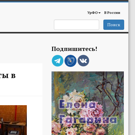
УрФО
В России
Поиск
Подпишитесь!
ты в