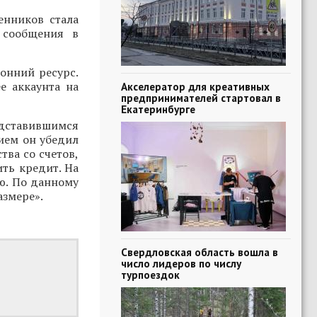
енников стала
 сообщения в
онний ресурс.
е аккаунта на
Акселератор для креативных
предпринимателей стартовал в
Екатеринбурге
редставившимся
ием он убедил
тва со счетов,
ть кредит. На
ю. По данному
азмере».
Свердловская область вошла в
число лидеров по числу
турпоездок