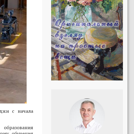
джи с начала
 образования
орму обучения