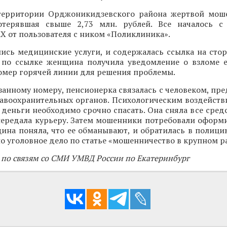
территории Орджоникидзевского района жертвой мош
отерявшая свыше 2,73 млн. рублей. Все началось с
 от пользователя с ником «Поликлиника».
ись медицинские услуги, и содержалась ссылка на стор
 по ссылке женщина получила уведомление о взломе е
номер горячей линии для решения проблемы.
занному номеру, пенсионерка связалась с человеком, п
авоохранительных органов. Психологическим воздейств
 деньги необходимо срочно спасать. Она сняла все средс
передала курьеру. Затем мошенники потребовали оформи
ина поняла, что ее обманывают, и обратилась в полици
о уголовное дело по статье «мошенничество в крупном р
 по связям со СМИ УМВД России по Екатеринбург