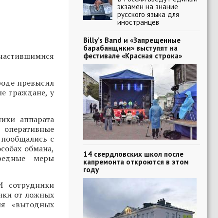
экзамен на знание
русского языка для
иностранцев
Billy’s Band и «Запрещенные
барабанщики» выступят на
участившимися
фестивале «Красная строка»
роде превысил
е граждане, у
ики аппарата
, оперативные
 пообщались с
собах обмана,
14 свердловских школ после
ередные меры
капремонта откроются в этом
году
И сотрудники
нки от ложных
ия «выгодных