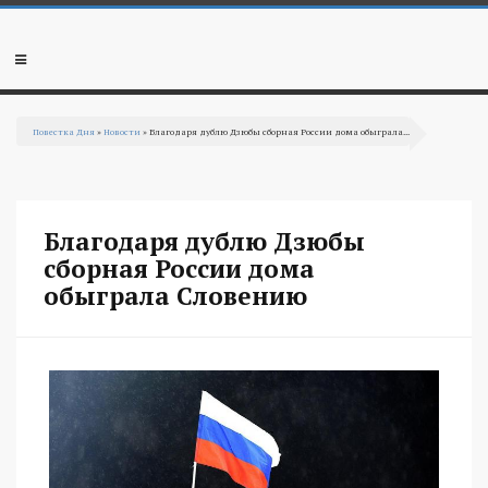
Перейти к основному содержанию
Мобильное
меню
Повестка Дня
»
Новости
» Благодаря дублю Дзюбы сборная России дома обыграла...
Вы здесь
Благодаря дублю Дзюбы
сборная России дома
обыграла Словению