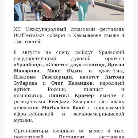
XII Международный джазовый фестиваль
UralTerraJazz соберет в Камышлове свыше 4
тыс. гостей.
8 августа на сцену выйдут Уральский
государственный духовой оркестр
«Уралбэнд», «Секстет двух столиц», Ирина
Макарова, Макс Юдин
и джаз-бэнд
Платона Газелериди
, квинтет
Антона
Зубарева
и
Олег Казанцев
, народный
артист России, пианист и
композитор
Даниил Крамер
вместе с
резидентами
EverJazz
. Завершит фестиваль
коллектив
Muchachos Band
с программой
афро-кубинской и латиноамериканской
музыки.
Организаторы ожидают не менее 4 тыс.
посетителей. Президент фестиваля