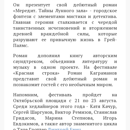
Он презентует свой дебютный роман
«Мередит. Тайны Лунного зала» - городское
фэнтези с элементами мистики и детектива.
Главная героиня сталкивается с чередой
таинственных исчезновений и вторжением
древней враждебной силы, которые
разрушают ее привычную жизнь в Грей-
Палмс.
Роман дополнил книгу авторским
саундтреком, объединив литературу и
музыку в одном проекте. На фестивале
«Красная строка» Роман Каграманов
представит свой дебютный роман и
познакомит гостей с его необычным миром.
Напомним, фестиваль пройдет на
Октябрьской площади с 21 по 23 августа.
Среди хедлайнеров этого года - Катя Качур,
Сергей Шаргунов, Виктор Ремизов, Станислав
Гридасов, Марина Степнова, Игорь
Евдокимов, а также автор знаменитого цикла
о Тане Гроттер
Дмитрий Емец.