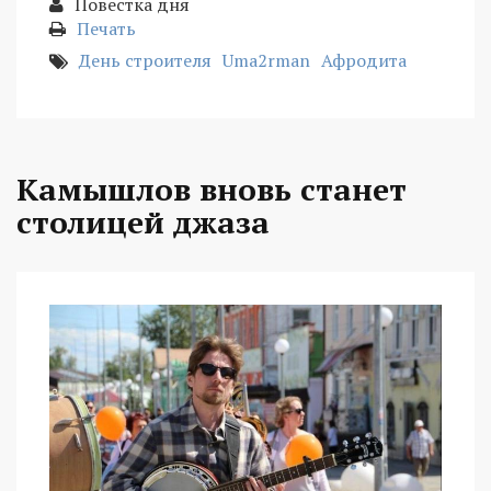
Повестка дня
Печать
День строителя
Uma2rman
Афродита
Камышлов вновь станет
столицей джаза