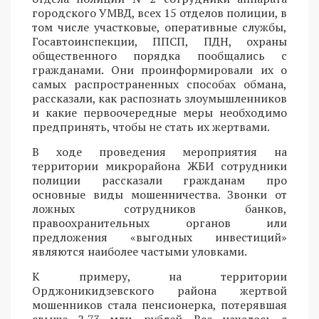
городского УМВД, всех 15 отделов полиции, в
том числе участковые, оперативные службы,
Госавтоинспекции, ППСП, ПДН, охраны
общественного порядка пообщались с
гражданами. Они проинформировали их о
самых распространенных способах обмана,
рассказали, как распознать злоумышленников
и какие первоочередные меры необходимо
предпринять, чтобы не стать их жертвами.
В ходе проведения мероприятия на
территории микрорайона ЖБИ сотрудники
полиции рассказали гражданам про
основные виды мошенничества. Звонки от
ложных сотрудников банков,
правоохранительных органов или
предложения «выгодных инвестиций»
являются наиболее частыми уловками.
К примеру, на территории
Орджоникидзевского района жертвой
мошенников стала пенсионерка, потерявшая
свыше 2,73 млн. рублей. Все началось с