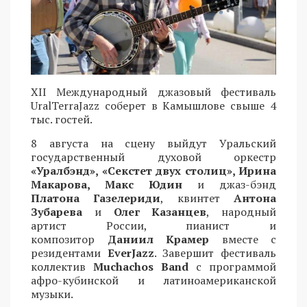
XII Международный джазовый фестиваль
UralTerraJazz соберет в Камышлове свыше 4
тыс. гостей.
8 августа на сцену выйдут Уральский
государственный духовой оркестр
«Уралбэнд», «Секстет двух столиц», Ирина
Макарова, Макс Юдин
и джаз-бэнд
Платона Газелериди
, квинтет
Антона
Зубарева
и
Олег Казанцев
, народный
артист России, пианист и
композитор
Даниил Крамер
вместе с
резидентами
EverJazz
. Завершит фестиваль
коллектив
Muchachos Band
с программой
афро-кубинской и латиноамериканской
музыки.